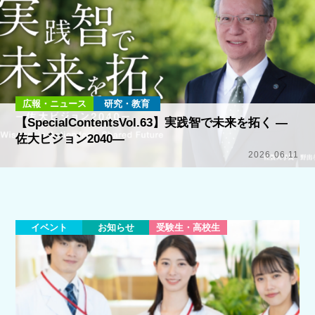
広報・ニュース
研究・教育
【SpecialContentsVol.63】実践智で未来を拓く ―
佐大ビジョン2040―
2026.06.11
イベント
お知らせ
受験生・高校生