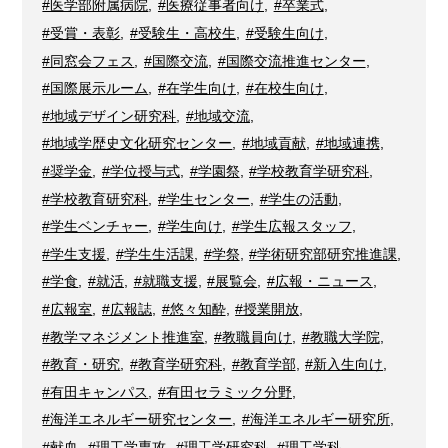
#医学部附属病院
,
#医療従事者向け
,
#卒業式
,
#受賞・表彰
,
#受験生・高校生
,
#受験生向け
,
#同窓会フェス
,
#国際交流
,
#国際交流推進センター
,
#国際展示ルーム
,
#在学生向け
,
#在校生向け
,
#地域デザイン研究科
,
#地域交流
,
#地域学歴史文化研究センター
,
#地域貢献
,
#地域連携
,
#奨学金
,
#学位授与式
,
#学園祭
,
#学校教育学研究科
,
#学校教育研究科
,
#学生センター
,
#学生の活動
,
#学生ベンチャー
,
#学生向け
,
#学生広報スタッフ
,
#学生支援
,
#学生生活課
,
#学祭
,
#学術研究部研究推進課
,
#学食
,
#就活
,
#就職支援
,
#展覧会
,
#広報・ニュース
,
#広報室
,
#広報誌
,
#悠々知酔
,
#授業開放
,
#教学マネジメント推進室
,
#教職員向け
,
#教職大学院
,
#教育・研究
,
#教育学研究科
,
#教育学部
,
#新入生向け
,
#有田キャンパス
,
#有田セラミック分野
,
#海洋エネルギー研究センター
,
#海洋エネルギー研究所
,
#献血
,
#理工学専攻
,
#理工学研究科
,
#理工学科
,