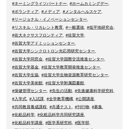
#ネーミングライツパートナー
,
#ホームカミングデー
,
#ボランティア
,
#メディア
,
#メンタルヘルスケア
,
#リージョナル・イノベーションセンター
,
#リスキル・リカレント教育
,
#一般選抜
,
#低平地研究会
,
#佐大ネクサスフロンティア
,
#佐賀大学
,
#佐賀大学アドミッションセンター
,
#佐賀大学シンクロトロン光応用研究センター
,
#佐賀大学同窓会
,
#佐賀大学国際交流推進センター
,
#佐賀大学基金
,
#佐賀大学教育開発推進センター
,
#佐賀大学生協
,
#佐賀大学生物資源教育研究センター
,
#佐賀大学美術館
,
#佐賀大学附属図書館
,
#保健管理センター
,
#先生の活動
,
#先進健康科学研究科
,
#入学式
,
#入試課
,
#全学教育機構
,
#公開講座
,
#共同教員養成課程
,
#共通テスト
,
#刊行物
,
#募集
,
#化粧品科学
,
#化粧品科学共同研究講座
,
#化粧品科学講座
,
#医学系研究科
,
#医学部
,