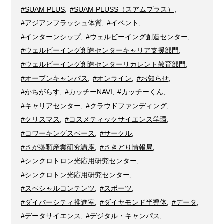
#SUAM PLUS
,
#SUAM PLUSS（スアムプラス）
,
#アジアンフラッシュ体質
,
#イベント
,
#インターンシップ
,
#ウェルビーイング創造センター
,
#ウェルビーイング創造センターキャリア支援部門
,
#ウェルビーイング創造センターリカレント教育部門
,
#オープンキャンパス
,
#オンライン
,
#お知らせ
,
#かちがらす
,
#カッチーNAVI
,
#カッチーくん
,
#キャリアセンター
,
#クラウドファンディング
,
#クリスマス
,
#コスメティックサイエンス学環
,
#コワーキングスペース
,
#サークル
,
#さが藻類産業研究講座
,
#さきどり情報局
,
#シンクロトロン光応用研究センター
,
#シンクロトン光応用研究センター
,
#スペシャルコンテンツ
,
#スポーツ
,
#ダイバーシティ推進室
,
#ダイヤモンド半導体
,
#データ
,
#データサイエンス
,
#デジタル・キャンパス
,