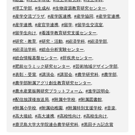
#理工学部
,
#生成AI
,
#生物資源教育研究センター
,
#産学交流プラザ
,
#産学医連携
,
#産学協同
,
#産学官連携
,
#産学連携
,
#産官学連携
,
#留学
,
#留学生交流室
,
#留学生向け
,
#看護学教育研究支援センター
,
#研究・教育
,
#研究・活動
,
#経済学科
,
#経済学部
,
#経済法学科
,
#総合分析実験センター
,
#総合情報基盤センター
,
#肝疾患センター
,
#肥前セラミック研究センター
,
#芸術地域デザイン学部
,
#表彰・受賞
,
#講演会
,
#講習会
,
#農学研究科
,
#農学部
,
#農学部附属アグリ創生教育研究センター
,
#農水産業振興研究プラットフォーム
,
#進学説明会
,
#配信放課後放送局
,
#附属中学校
,
#附属図書館
,
#附属小学校
,
#附属幼稚園
,
#附属特別支援学校
,
#音楽
,
#高大接続
,
#高大連携
,
#高校性向け
,
#高校生向け
,
#鹿児島大学大学院連合農学研究科
,
#黒田チカ記念賞