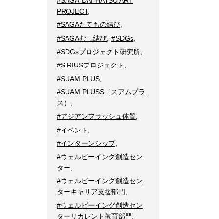
#SAGA-DAI-HATSU ART
PROJECT
,
#SAGAたてもの結び
,
#SAGAむし結び
,
#SDGs
,
#SDGsプロジェクト研究所
,
#SIRIUSプロジェクト
,
#SUAM PLUS
,
#SUAM PLUSS（スアムプラ
ス）
,
#アジアンフラッシュ体質
,
#イベント
,
#インターンシップ
,
#ウェルビーイング創造セン
ター
,
#ウェルビーイング創造セン
ターキャリア支援部門
,
#ウェルビーイング創造セン
ターリカレント教育部門
,