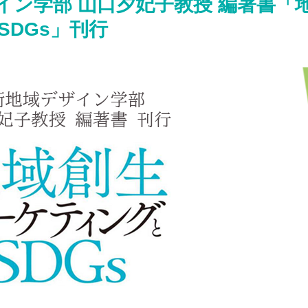
イン学部 山口夕妃子教授 編著書「
DGs」刊行