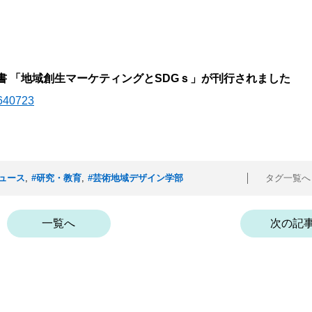
 「地域創生マーケティングとSDGｓ」が刊行されました
2640723
ュース
,
#研究・教育
,
#芸術地域デザイン学部
タグ一覧
一覧へ
次の記