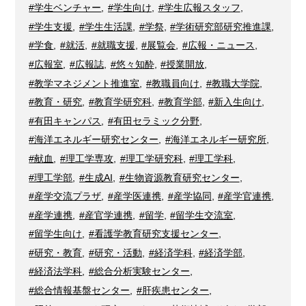
#学生ベンチャー
,
#学生向け
,
#学生広報スタッフ
,
#学生支援
,
#学生生活課
,
#学祭
,
#学術研究部研究推進課
,
#学食
,
#就活
,
#就職支援
,
#展覧会
,
#広報・ニュース
,
#広報室
,
#広報誌
,
#悠々知酔
,
#授業開放
,
#教学マネジメント推進室
,
#教職員向け
,
#教職大学院
,
#教育・研究
,
#教育学研究科
,
#教育学部
,
#新入生向け
,
#有田キャンパス
,
#有田セラミック分野
,
#海洋エネルギー研究センター
,
#海洋エネルギー研究所
,
#献血
,
#理工学専攻
,
#理工学研究科
,
#理工学科
,
#理工学部
,
#生成AI
,
#生物資源教育研究センター
,
#産学交流プラザ
,
#産学医連携
,
#産学協同
,
#産学官連携
,
#産学連携
,
#産官学連携
,
#留学
,
#留学生交流室
,
#留学生向け
,
#看護学教育研究支援センター
,
#研究・教育
,
#研究・活動
,
#経済学科
,
#経済学部
,
#経済法学科
,
#総合分析実験センター
,
#総合情報基盤センター
,
#肝疾患センター
,