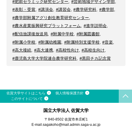
#肥前セラミック研究センター
,
#芸術地域デザイン学部
,
#表彰・受賞
,
#講演会
,
#講習会
,
#農学研究科
,
#農学部
,
#農学部附属アグリ創生教育研究センター
,
#農水産業振興研究プラットフォーム
,
#進学説明会
,
#配信放課後放送局
,
#附属中学校
,
#附属図書館
,
#附属小学校
,
#附属幼稚園
,
#附属特別支援学校
,
#音楽
,
#高大接続
,
#高大連携
,
#高校性向け
,
#高校生向け
,
#鹿児島大学大学院連合農学研究科
,
#黒田チカ記念賞
佐賀大学サイトはこちら
個人情報保護方針
このサイトについて
国立大学法人 佐賀大学
〒840-8502 佐賀市本庄町1
E-mail.
sagakoho@mail.admin.saga-u.ac.jp