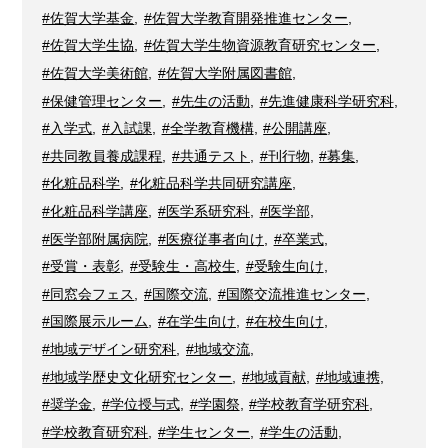
#佐賀大学基金
,
#佐賀大学教育開発推進センター
,
#佐賀大学生協
,
#佐賀大学生物資源教育研究センター
,
#佐賀大学美術館
,
#佐賀大学附属図書館
,
#保健管理センター
,
#先生の活動
,
#先進健康科学研究科
,
#入学式
,
#入試課
,
#全学教育機構
,
#公開講座
,
#共同教員養成課程
,
#共通テスト
,
#刊行物
,
#募集
,
#化粧品科学
,
#化粧品科学共同研究講座
,
#化粧品科学講座
,
#医学系研究科
,
#医学部
,
#医学部附属病院
,
#医療従事者向け
,
#卒業式
,
#受賞・表彰
,
#受験生・高校生
,
#受験生向け
,
#同窓会フェス
,
#国際交流
,
#国際交流推進センター
,
#国際展示ルーム
,
#在学生向け
,
#在校生向け
,
#地域デザイン研究科
,
#地域交流
,
#地域学歴史文化研究センター
,
#地域貢献
,
#地域連携
,
#奨学金
,
#学位授与式
,
#学園祭
,
#学校教育学研究科
,
#学校教育研究科
,
#学生センター
,
#学生の活動
,