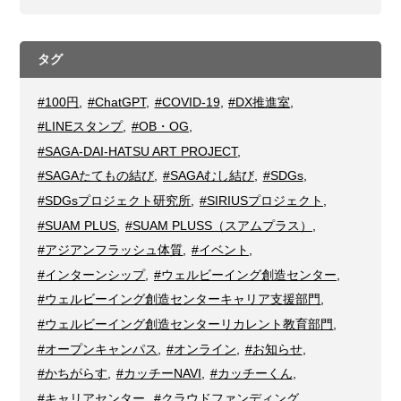
タグ
#100円
,
#ChatGPT
,
#COVID-19
,
#DX推進室
,
#LINEスタンプ
,
#OB・OG
,
#SAGA-DAI-HATSU ART PROJECT
,
#SAGAたてもの結び
,
#SAGAむし結び
,
#SDGs
,
#SDGsプロジェクト研究所
,
#SIRIUSプロジェクト
,
#SUAM PLUS
,
#SUAM PLUSS（スアムプラス）
,
#アジアンフラッシュ体質
,
#イベント
,
#インターンシップ
,
#ウェルビーイング創造センター
,
#ウェルビーイング創造センターキャリア支援部門
,
#ウェルビーイング創造センターリカレント教育部門
,
#オープンキャンパス
,
#オンライン
,
#お知らせ
,
#かちがらす
,
#カッチーNAVI
,
#カッチーくん
,
#キャリアセンター
,
#クラウドファンディング
,