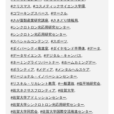
#クリスマス
,
#コスメティックサイエンス学環
,
#コワーキングスペース
,
#サークル
,
#さが藻類産業研究講座
,
#さきどり情報局
,
#シンクロトロン光応用研究センター
,
#シンクロトン光応用研究センター
,
#スペシャルコンテンツ
,
#スポーツ
,
#ダイバーシティ推進室
,
#ダイヤモンド半導体
,
#データ
,
#データサイエンス
,
#デジタル・キャンパス
,
#ネーミングライツパートナー
,
#ホームカミングデー
,
#ボランティア
,
#メディア
,
#メンタルヘルスケア
,
#リージョナル・イノベーションセンター
,
#リスキル・リカレント教育
,
#一般選抜
,
#低平地研究会
,
#佐大ネクサスフロンティア
,
#佐賀大学
,
#佐賀大学アドミッションセンター
,
#佐賀大学シンクロトロン光応用研究センター
,
#佐賀大学同窓会
,
#佐賀大学国際交流推進センター
,