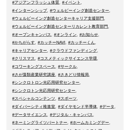
#アジアンフラッシュ体質
,
#イベント
,
#インターンシップ
,
#ウェルビーイング創造センター
,
#ウェルビーイング創造センターキャリア支援部門
,
#ウェルビーイング創造センターリカレント教育部門
,
#オープンキャンパス
,
#オンライン
,
#お知らせ
,
#かちがらす
,
#カッチーNAVI
,
#カッチーくん
,
#キャリアセンター
,
#クラウドファンディング
,
#クリスマス
,
#コスメティックサイエンス学環
,
#コワーキングスペース
,
#サークル
,
#さが藻類産業研究講座
,
#さきどり情報局
,
#シンクロトロン光応用研究センター
,
#シンクロトン光応用研究センター
,
#スペシャルコンテンツ
,
#スポーツ
,
#ダイバーシティ推進室
,
#ダイヤモンド半導体
,
#データ
,
#データサイエンス
,
#デジタル・キャンパス
,
#ネーミングライツパートナー
,
#ホームカミングデー
,