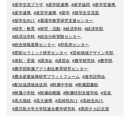
#産学交流プラザ
,
#産学医連携
,
#産学協同
,
#産学官連携
,
#産学連携
,
#産官学連携
,
#留学
,
#留学生交流室
,
#留学生向け
,
#看護学教育研究支援センター
,
#研究・教育
,
#研究・活動
,
#経済学科
,
#経済学部
,
#経済法学科
,
#総合分析実験センター
,
#総合情報基盤センター
,
#肝疾患センター
,
#肥前セラミック研究センター
,
#芸術地域デザイン学部
,
#表彰・受賞
,
#講演会
,
#講習会
,
#農学研究科
,
#農学部
,
#農学部附属アグリ創生教育研究センター
,
#農水産業振興研究プラットフォーム
,
#進学説明会
,
#配信放課後放送局
,
#附属中学校
,
#附属図書館
,
#附属小学校
,
#附属幼稚園
,
#附属特別支援学校
,
#音楽
,
#高大接続
,
#高大連携
,
#高校性向け
,
#高校生向け
,
#鹿児島大学大学院連合農学研究科
,
#黒田チカ記念賞