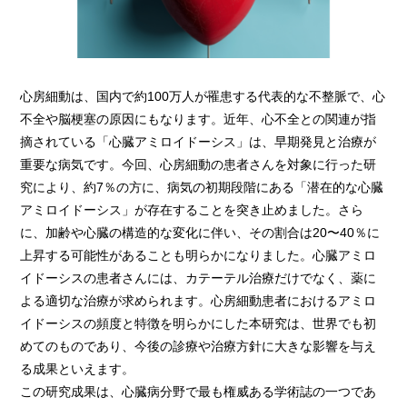
心房細動は、国内で約100万人が罹患する代表的な不整脈で、心
不全や脳梗塞の原因にもなります。近年、心不全との関連が指
摘されている「心臓アミロイドーシス」は、早期発見と治療が
重要な病気です。今回、心房細動の患者さんを対象に行った研
究により、約7％の方に、病気の初期段階にある「潜在的な心臓
アミロイドーシス」が存在することを突き止めました。さら
に、加齢や心臓の構造的な変化に伴い、その割合は20〜40％に
上昇する可能性があることも明らかになりました。心臓アミロ
イドーシスの患者さんには、カテーテル治療だけでなく、薬に
よる適切な治療が求められます。心房細動患者におけるアミロ
イドーシスの頻度と特徴を明らかにした本研究は、世界でも初
めてのものであり、今後の診療や治療方針に大きな影響を与え
る成果といえます。
この研究成果は、心臓病分野で最も権威ある学術誌の一つであ