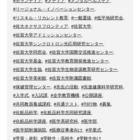
#ボランティア
,
#メディア
,
#メンタルヘルスケア
,
#リージョナル・イノベーションセンター
,
#リスキル・リカレント教育
,
#一般選抜
,
#低平地研究会
,
#佐大ネクサスフロンティア
,
#佐賀大学
,
#佐賀大学アドミッションセンター
,
#佐賀大学シンクロトロン光応用研究センター
,
#佐賀大学同窓会
,
#佐賀大学国際交流推進センター
,
#佐賀大学基金
,
#佐賀大学教育開発推進センター
,
#佐賀大学生協
,
#佐賀大学生物資源教育研究センター
,
#佐賀大学美術館
,
#佐賀大学附属図書館
,
#保健管理センター
,
#先生の活動
,
#先進健康科学研究科
,
#入学式
,
#入試課
,
#全学教育機構
,
#公開講座
,
#共同教員養成課程
,
#共通テスト
,
#刊行物
,
#募集
,
#化粧品科学
,
#化粧品科学共同研究講座
,
#化粧品科学講座
,
#医学系研究科
,
#医学部
,
#医学部附属病院
,
#医療従事者向け
,
#卒業式
,
#受賞・表彰
,
#受験生・高校生
,
#受験生向け
,