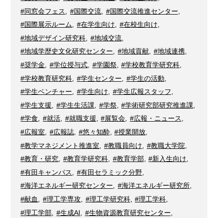
#同窓会フェス
,
#国際交流
,
#国際交流推進センター
,
#国際展示ルーム
,
#在学生向け
,
#在校生向け
,
#地域デザイン研究科
,
#地域交流
,
#地域学歴史文化研究センター
,
#地域貢献
,
#地域連携
,
#奨学金
,
#学位授与式
,
#学園祭
,
#学校教育学研究科
,
#学校教育研究科
,
#学生センター
,
#学生の活動
,
#学生ベンチャー
,
#学生向け
,
#学生広報スタッフ
,
#学生支援
,
#学生生活課
,
#学祭
,
#学術研究部研究推進課
,
#学食
,
#就活
,
#就職支援
,
#展覧会
,
#広報・ニュース
,
#広報室
,
#広報誌
,
#悠々知酔
,
#授業開放
,
#教学マネジメント推進室
,
#教職員向け
,
#教職大学院
,
#教育・研究
,
#教育学研究科
,
#教育学部
,
#新入生向け
,
#有田キャンパス
,
#有田セラミック分野
,
#海洋エネルギー研究センター
,
#海洋エネルギー研究所
,
#献血
,
#理工学専攻
,
#理工学研究科
,
#理工学科
,
#理工学部
,
#生成AI
,
#生物資源教育研究センター
,