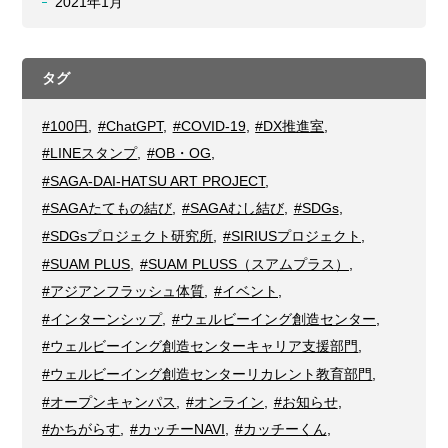
2021年1月
タグ
#100円
,
#ChatGPT
,
#COVID-19
,
#DX推進室
,
#LINEスタンプ
,
#OB・OG
,
#SAGA-DAI-HATSU ART PROJECT
,
#SAGAたてもの結び
,
#SAGAむし結び
,
#SDGs
,
#SDGsプロジェクト研究所
,
#SIRIUSプロジェクト
,
#SUAM PLUS
,
#SUAM PLUSS（スアムプラス）
,
#アジアンフラッシュ体質
,
#イベント
,
#インターンシップ
,
#ウェルビーイング創造センター
,
#ウェルビーイング創造センターキャリア支援部門
,
#ウェルビーイング創造センターリカレント教育部門
,
#オープンキャンパス
,
#オンライン
,
#お知らせ
,
#かちがらす
,
#カッチーNAVI
,
#カッチーくん
,