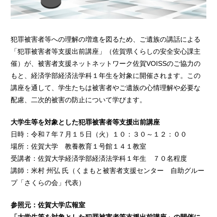
犯罪被害者等への理解の増進を図るため、ご遺族の講話による
「犯罪被害者等支援出前講座」（佐賀県くらしの安全安心課主
催）が、被害者支援ネットネットワーク佐賀VOISSのご協力の
もと、経済学部経済法学科１年生を対象に開催されます。この
講座を通して、学生たちは被害者やご遺族の心情理解や必要な
配慮、二次的被害の防止について学びます。
大学生等を対象とした犯罪被害者等支援出前講座
日時：令和７年７月１５日（火）１０：３０～１２：００
場所：佐賀大学 教養教育１号館１４１教室
受講者：佐賀大学経済学部経済法学科１年生 ７０名程度
講師：米村 州弘 氏（くまもと被害者支援センター 自助グルー
プ「さくらの会」代表）
参照元：佐賀大学広報室