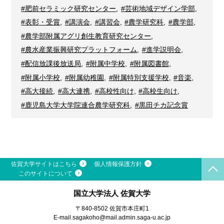
#肥前セラミック研究センター
,
#芸術地域デザイン学部
,
#表彰・受賞
,
#講演会
,
#講習会
,
#農学研究科
,
#農学部
,
#農学部附属アグリ創生教育研究センター
,
#農水産業振興研究プラットフォーム
,
#進学説明会
,
#配信放課後放送局
,
#附属中学校
,
#附属図書館
,
#附属小学校
,
#附属幼稚園
,
#附属特別支援学校
,
#音楽
,
#高大接続
,
#高大連携
,
#高校性向け
,
#高校生向け
,
#鹿児島大学大学院連合農学研究科
,
#黒田チカ記念賞
佐賀大学サイトはこちら
個人情報保護方針
このサイトについて
国立大学法人 佐賀大学
〒840-8502 佐賀市本庄町1
E-mail.
sagakoho@mail.admin.saga-u.ac.jp