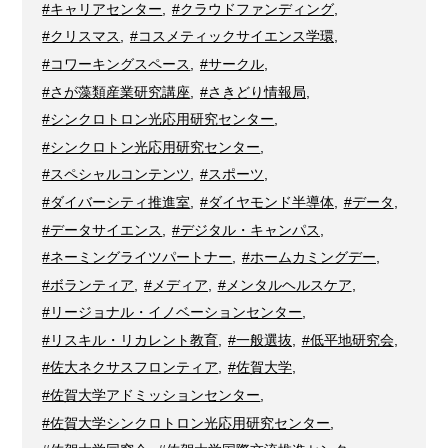
#キャリアセンター
,
#クラウドファンディング
,
#クリスマス
,
#コスメティックサイエンス学環
,
#コワーキングスペース
,
#サークル
,
#さが藻類産業研究講座
,
#さきどり情報局
,
#シンクロトロン光応用研究センター
,
#シンクロトン光応用研究センター
,
#スペシャルコンテンツ
,
#スポーツ
,
#ダイバーシティ推進室
,
#ダイヤモンド半導体
,
#データ
,
#データサイエンス
,
#デジタル・キャンパス
,
#ネーミングライツパートナー
,
#ホームカミングデー
,
#ボランティア
,
#メディア
,
#メンタルヘルスケア
,
#リージョナル・イノベーションセンター
,
#リスキル・リカレント教育
,
#一般選抜
,
#低平地研究会
,
#佐大ネクサスフロンティア
,
#佐賀大学
,
#佐賀大学アドミッションセンター
,
#佐賀大学シンクロトロン光応用研究センター
,