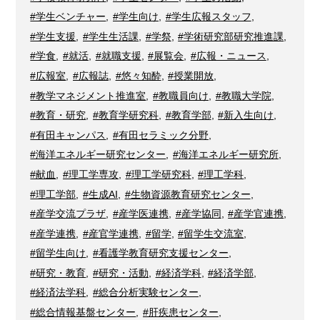
#学生ベンチャー
,
#学生向け
,
#学生広報スタッフ
,
#学生支援
,
#学生生活課
,
#学祭
,
#学術研究部研究推進課
,
#学食
,
#就活
,
#就職支援
,
#展覧会
,
#広報・ニュース
,
#広報室
,
#広報誌
,
#悠々知酔
,
#授業開放
,
#教学マネジメント推進室
,
#教職員向け
,
#教職大学院
,
#教育・研究
,
#教育学研究科
,
#教育学部
,
#新入生向け
,
#有田キャンパス
,
#有田セラミック分野
,
#海洋エネルギー研究センター
,
#海洋エネルギー研究所
,
#献血
,
#理工学専攻
,
#理工学研究科
,
#理工学科
,
#理工学部
,
#生成AI
,
#生物資源教育研究センター
,
#産学交流プラザ
,
#産学医連携
,
#産学協同
,
#産学官連携
,
#産学連携
,
#産官学連携
,
#留学
,
#留学生交流室
,
#留学生向け
,
#看護学教育研究支援センター
,
#研究・教育
,
#研究・活動
,
#経済学科
,
#経済学部
,
#経済法学科
,
#総合分析実験センター
,
#総合情報基盤センター
,
#肝疾患センター
,