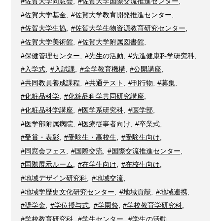
#佐賀大学同窓会
,
#佐賀大学国際交流推進センター
,
#佐賀大学基金
,
#佐賀大学教育開発推進センター
,
#佐賀大学生協
,
#佐賀大学生物資源教育研究センター
,
#佐賀大学美術館
,
#佐賀大学附属図書館
,
#保健管理センター
,
#先生の活動
,
#先進健康科学研究科
,
#入学式
,
#入試課
,
#全学教育機構
,
#公開講座
,
#共同教員養成課程
,
#共通テスト
,
#刊行物
,
#募集
,
#化粧品科学
,
#化粧品科学共同研究講座
,
#化粧品科学講座
,
#医学系研究科
,
#医学部
,
#医学部附属病院
,
#医療従事者向け
,
#卒業式
,
#受賞・表彰
,
#受験生・高校生
,
#受験生向け
,
#同窓会フェス
,
#国際交流
,
#国際交流推進センター
,
#国際展示ルーム
,
#在学生向け
,
#在校生向け
,
#地域デザイン研究科
,
#地域交流
,
#地域学歴史文化研究センター
,
#地域貢献
,
#地域連携
,
#奨学金
,
#学位授与式
,
#学園祭
,
#学校教育学研究科
,
#学校教育研究科
,
#学生センター
,
#学生の活動
,