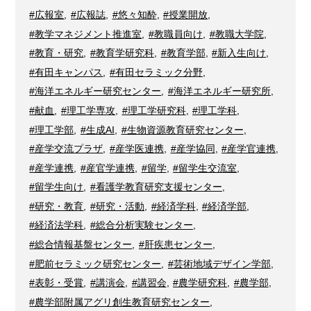
#広報室
,
#広報誌
,
#悠々知酔
,
#授業開放
,
#教学マネジメント推進室
,
#教職員向け
,
#教職大学院
,
#教育・研究
,
#教育学研究科
,
#教育学部
,
#新入生向け
,
#有田キャンパス
,
#有田セラミック分野
,
#海洋エネルギー研究センター
,
#海洋エネルギー研究所
,
#献血
,
#理工学専攻
,
#理工学研究科
,
#理工学科
,
#理工学部
,
#生成AI
,
#生物資源教育研究センター
,
#産学交流プラザ
,
#産学医連携
,
#産学協同
,
#産学官連携
,
#産学連携
,
#産官学連携
,
#留学
,
#留学生交流室
,
#留学生向け
,
#看護学教育研究支援センター
,
#研究・教育
,
#研究・活動
,
#経済学科
,
#経済学部
,
#経済法学科
,
#総合分析実験センター
,
#総合情報基盤センター
,
#肝疾患センター
,
#肥前セラミック研究センター
,
#芸術地域デザイン学部
,
#表彰・受賞
,
#講演会
,
#講習会
,
#農学研究科
,
#農学部
,
#農学部附属アグリ創生教育研究センター
,