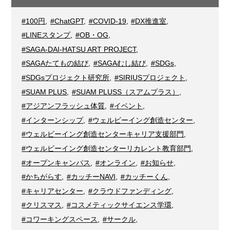
#100円
,
#ChatGPT
,
#COVID-19
,
#DX推進室
,
#LINEスタンプ
,
#OB・OG
,
#SAGA-DAI-HATSU ART PROJECT
,
#SAGAたてもの結び
,
#SAGAむし結び
,
#SDGs
,
#SDGsプロジェクト研究所
,
#SIRIUSプロジェクト
,
#SUAM PLUS
,
#SUAM PLUSS（スアムプラス）
,
#アジアンフラッシュ体質
,
#イベント
,
#インターンシップ
,
#ウェルビーイング創造センター
,
#ウェルビーイング創造センターキャリア支援部門
,
#ウェルビーイング創造センターリカレント教育部門
,
#オープンキャンパス
,
#オンライン
,
#お知らせ
,
#かちがらす
,
#カッチーNAVI
,
#カッチーくん
,
#キャリアセンター
,
#クラウドファンディング
,
#クリスマス
,
#コスメティックサイエンス学環
,
#コワーキングスペース
,
#サークル
,