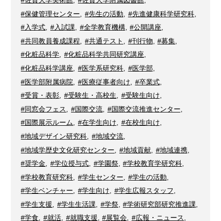
#保健管理センター
,
#先生の活動
,
#先進健康科学研究科
,
#入学式
,
#入試課
,
#全学教育機構
,
#公開講座
,
#共同教員養成課程
,
#共通テスト
,
#刊行物
,
#募集
,
#化粧品科学
,
#化粧品科学共同研究講座
,
#化粧品科学講座
,
#医学系研究科
,
#医学部
,
#医学部附属病院
,
#医療従事者向け
,
#卒業式
,
#受賞・表彰
,
#受験生・高校生
,
#受験生向け
,
#同窓会フェス
,
#国際交流
,
#国際交流推進センター
,
#国際展示ルーム
,
#在学生向け
,
#在校生向け
,
#地域デザイン研究科
,
#地域交流
,
#地域学歴史文化研究センター
,
#地域貢献
,
#地域連携
,
#奨学金
,
#学位授与式
,
#学園祭
,
#学校教育学研究科
,
#学校教育研究科
,
#学生センター
,
#学生の活動
,
#学生ベンチャー
,
#学生向け
,
#学生広報スタッフ
,
#学生支援
,
#学生生活課
,
#学祭
,
#学術研究部研究推進課
,
#学食
,
#就活
,
#就職支援
,
#展覧会
,
#広報・ニュース
,