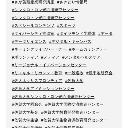
#さが藻類産業研究講座
,
#さきどり情報局
,
#シンクロトロン光応用研究センター
,
#シンクロトン光応用研究センター
,
#スペシャルコンテンツ
,
#スポーツ
,
#ダイバーシティ推進室
,
#ダイヤモンド半導体
,
#データ
,
#データサイエンス
,
#デジタル・キャンパス
,
#ネーミングライツパートナー
,
#ホームカミングデー
,
#ボランティア
,
#メディア
,
#メンタルヘルスケア
,
#リージョナル・イノベーションセンター
,
#リスキル・リカレント教育
,
#一般選抜
,
#低平地研究会
,
#佐大ネクサスフロンティア
,
#佐賀大学
,
#佐賀大学アドミッションセンター
,
#佐賀大学シンクロトロン光応用研究センター
,
#佐賀大学同窓会
,
#佐賀大学国際交流推進センター
,
#佐賀大学基金
,
#佐賀大学教育開発推進センター
,
#佐賀大学生協
,
#佐賀大学生物資源教育研究センター
,
#佐賀大学美術館
,
#佐賀大学附属図書館
,