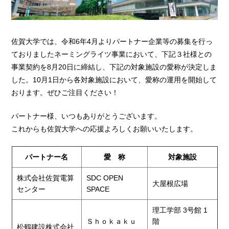
佐賀大学では、令和6年4月よりパートナー企業等の募集を行っ
ておりましたネーミングライツ事業において、下記３社様との
事業契約を8月20日に締結し、下記の対象施設の愛称が決定しま
した。10月1日から各対象施設において、愛称の運用を開始して
おります。ぜひご注目ください！
パートナー様、いつもありがとうございます。
これからも佐賀大学への応援よろしくお願いいたします。
パートナー名
愛 称
対象施設
株式会社佐賀電算
SDC OPEN
大屋根広場
センター
SPACE
理工学部 3号館 1
Ｓｈｏｋａｋｕ
階
松鶴建設株式会社