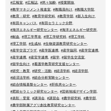
#広報室
,
#広報誌
,
#悠々知酔
,
#授業開放
,
#教学マネジメント推進室
,
#教職員向け
,
#教職大学院
,
#教育・研究
,
#教育学研究科
,
#教育学部
,
#新入生向け
,
#有田キャンパス
,
#有田セラミック分野
,
#海洋エネルギー研究センター
,
#海洋エネルギー研究所
,
#献血
,
#理工学専攻
,
#理工学研究科
,
#理工学科
,
#理工学部
,
#生成AI
,
#生物資源教育研究センター
,
#産学交流プラザ
,
#産学医連携
,
#産学協同
,
#産学官連携
,
#産学連携
,
#産官学連携
,
#留学
,
#留学生交流室
,
#留学生向け
,
#看護学教育研究支援センター
,
#研究・教育
,
#研究・活動
,
#経済学科
,
#経済学部
,
#経済法学科
,
#総合分析実験センター
,
#総合情報基盤センター
,
#肝疾患センター
,
#肥前セラミック研究センター
,
#芸術地域デザイン学部
,
#表彰・受賞
,
#講演会
,
#講習会
,
#農学研究科
,
#農学部
,
#農学部附属アグリ創生教育研究センター
,