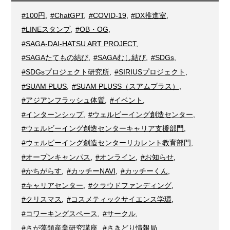
#100円
,
#ChatGPT
,
#COVID-19
,
#DX推進室
,
#LINEスタンプ
,
#OB・OG
,
#SAGA-DAI-HATSU ART PROJECT
,
#SAGAたてもの結び
,
#SAGAむし結び
,
#SDGs
,
#SDGsプロジェクト研究所
,
#SIRIUSプロジェクト
,
#SUAM PLUS
,
#SUAM PLUSS（スアムプラス）
,
#アジアンフラッシュ体質
,
#イベント
,
#インターンシップ
,
#ウェルビーイング創造センター
,
#ウェルビーイング創造センターキャリア支援部門
,
#ウェルビーイング創造センターリカレント教育部門
,
#オープンキャンパス
,
#オンライン
,
#お知らせ
,
#かちがらす
,
#カッチーNAVI
,
#カッチーくん
,
#キャリアセンター
,
#クラウドファンディング
,
#クリスマス
,
#コスメティックサイエンス学環
,
#コワーキングスペース
,
#サークル
,
#さが藻類産業研究講座
,
#さきどり情報局
,