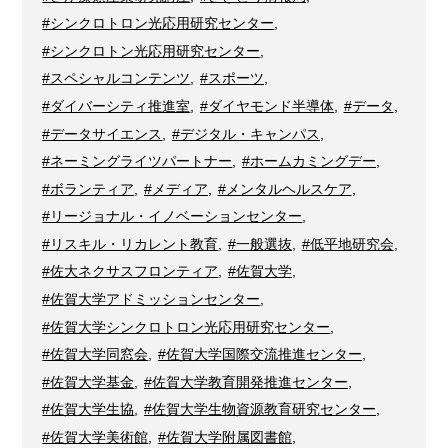
#シンクロトロン光応用研究センター
,
#シンクロトン光応用研究センター
,
#スペシャルコンテンツ
,
#スポーツ
,
#ダイバーシティ推進室
,
#ダイヤモンド半導体
,
#データ
,
#データサイエンス
,
#デジタル・キャンパス
,
#ネーミングライツパートナー
,
#ホームカミングデー
,
#ボランティア
,
#メディア
,
#メンタルヘルスケア
,
#リージョナル・イノベーションセンター
,
#リスキル・リカレント教育
,
#一般選抜
,
#低平地研究会
,
#佐大ネクサスフロンティア
,
#佐賀大学
,
#佐賀大学アドミッションセンター
,
#佐賀大学シンクロトロン光応用研究センター
,
#佐賀大学同窓会
,
#佐賀大学国際交流推進センター
,
#佐賀大学基金
,
#佐賀大学教育開発推進センター
,
#佐賀大学生協
,
#佐賀大学生物資源教育研究センター
,
#佐賀大学美術館
,
#佐賀大学附属図書館
,