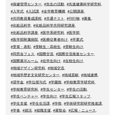
#保健管理センター
,
#先生の活動
,
#先進健康科学研究科
,
#入学式
,
#入試課
,
#全学教育機構
,
#公開講座
,
#共同教員養成課程
,
#共通テスト
,
#刊行物
,
#募集
,
#化粧品科学
,
#化粧品科学共同研究講座
,
#化粧品科学講座
,
#医学系研究科
,
#医学部
,
#医学部附属病院
,
#医療従事者向け
,
#卒業式
,
#受賞・表彰
,
#受験生・高校生
,
#受験生向け
,
#同窓会フェス
,
#国際交流
,
#国際交流推進センター
,
#国際展示ルーム
,
#在学生向け
,
#在校生向け
,
#地域デザイン研究科
,
#地域交流
,
#地域学歴史文化研究センター
,
#地域貢献
,
#地域連携
,
#奨学金
,
#学位授与式
,
#学園祭
,
#学校教育学研究科
,
#学校教育研究科
,
#学生センター
,
#学生の活動
,
#学生ベンチャー
,
#学生向け
,
#学生広報スタッフ
,
#学生支援
,
#学生生活課
,
#学祭
,
#学術研究部研究推進課
,
#学食
,
#就活
,
#就職支援
,
#展覧会
,
#広報・ニュース
,