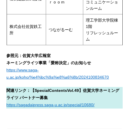
ｒｏｏｍ
コミュニケーショ
ンルーム
理工学部大学院棟
株式会社佐賀鉄工
1階
つながるーむ
所
リフレッシュルー
ム
参照元：佐賀大学広報室
ネーミングライツ事業「愛称決定」のお知らせ
https://www.saga-
u.ac.jp/koho/%e4%bc%9a%e8%a6%8b/2024100834670
関連リンク：【SpecialContentsVol.49】佐賀大学ネーミング
ライツ パートナー募集
https://sagadaipress.saga-u.ac.jp/special/10680/