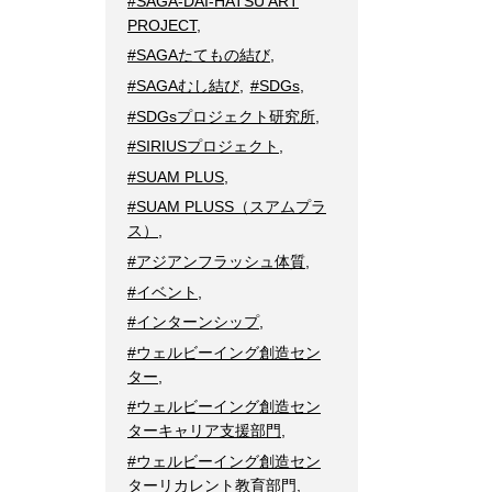
#SAGA-DAI-HATSU ART
PROJECT
,
#SAGAたてもの結び
,
#SAGAむし結び
,
#SDGs
,
#SDGsプロジェクト研究所
,
#SIRIUSプロジェクト
,
#SUAM PLUS
,
#SUAM PLUSS（スアムプラ
ス）
,
#アジアンフラッシュ体質
,
#イベント
,
#インターンシップ
,
#ウェルビーイング創造セン
ター
,
#ウェルビーイング創造セン
ターキャリア支援部門
,
#ウェルビーイング創造セン
ターリカレント教育部門
,