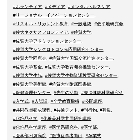
#ボランティア
,
#メディア
,
#メンタルヘルスケア
,
#リージョナル・イノベーションセンター
,
#リスキル・リカレント教育
,
#一般選抜
,
#低平地研究会
,
#佐大ネクサスフロンティア
,
#佐賀大学
,
#佐賀大学アドミッションセンター
,
#佐賀大学シンクロトロン光応用研究センター
,
#佐賀大学同窓会
,
#佐賀大学国際交流推進センター
,
#佐賀大学基金
,
#佐賀大学教育開発推進センター
,
#佐賀大学生協
,
#佐賀大学生物資源教育研究センター
,
#佐賀大学美術館
,
#佐賀大学附属図書館
,
#保健管理センター
,
#先生の活動
,
#先進健康科学研究科
,
#入学式
,
#入試課
,
#全学教育機構
,
#公開講座
,
#共同教員養成課程
,
#共通テスト
,
#刊行物
,
#募集
,
#化粧品科学
,
#化粧品科学共同研究講座
,
#化粧品科学講座
,
#医学系研究科
,
#医学部
,
#医学部附属病院
,
#医療従事者向け
,
#卒業式
,