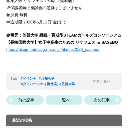
募集人数:リケフェス：60名（先着順）
※保護者向け座談会の定員はございません
参加費:無料
申込期限:2026年6月12日(金)まで
参照元：佐賀大学 継続・育成型STEAMガールズコンソーシアム
【長崎国際大学】女子中高生のための リケフェス in SASEBO
https://rikejo.oedi.saga-u.ac.jp/rikefes2026_sasebo/
Tag :
#イベント
,
#お知らせ
,
タグ一覧へ
#ダイバーシティ推進室
,
#佐賀大学
前の記事
一覧へ
次の記事
最近の投稿