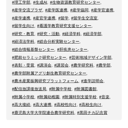
#理工学部
,
#生成AI
,
#生物資源教育研究センター
,
#産学交流プラザ
,
#産学医連携
,
#産学協同
,
#産学官連携
,
#産学連携
,
#産官学連携
,
#留学
,
#留学生交流室
,
#留学生向け
,
#看護学教育研究支援センター
,
#研究・教育
,
#研究・活動
,
#経済学科
,
#経済学部
,
#経済法学科
,
#総合分析実験センター
,
#総合情報基盤センター
,
#肝疾患センター
,
#肥前セラミック研究センター
,
#芸術地域デザイン学部
,
#表彰・受賞
,
#講演会
,
#講習会
,
#農学研究科
,
#農学部
,
#農学部附属アグリ創生教育研究センター
,
#農水産業振興研究プラットフォーム
,
#進学説明会
,
#配信放課後放送局
,
#附属中学校
,
#附属図書館
,
#附属小学校
,
#附属幼稚園
,
#附属特別支援学校
,
#音楽
,
#高大接続
,
#高大連携
,
#高校性向け
,
#高校生向け
,
#鹿児島大学大学院連合農学研究科
,
#黒田チカ記念賞