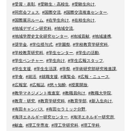
#受賞・表彰
,
#受験生・高校生
,
#受験生向け
,
#同窓会フェス
,
#国際交流
,
#国際交流推進センター
,
#国際展示ルーム
,
#在学生向け
,
#在校生向け
,
#地域デザイン研究科
,
#地域交流
,
#地域学歴史文化研究センター
,
#地域貢献
,
#地域連携
,
#奨学金
,
#学位授与式
,
#学園祭
,
#学校教育学研究科
,
#学校教育研究科
,
#学生センター
,
#学生の活動
,
#学生ベンチャー
,
#学生向け
,
#学生広報スタッフ
,
#学生支援
,
#学生生活課
,
#学祭
,
#学術研究部研究推進課
,
#学食
,
#就活
,
#就職支援
,
#展覧会
,
#広報・ニュース
,
#広報室
,
#広報誌
,
#悠々知酔
,
#授業開放
,
#教学マネジメント推進室
,
#教職員向け
,
#教職大学院
,
#教育・研究
,
#教育学研究科
,
#教育学部
,
#新入生向け
,
#有田キャンパス
,
#有田セラミック分野
,
#海洋エネルギー研究センター
,
#海洋エネルギー研究所
,
#献血
,
#理工学専攻
,
#理工学研究科
,
#理工学科
,