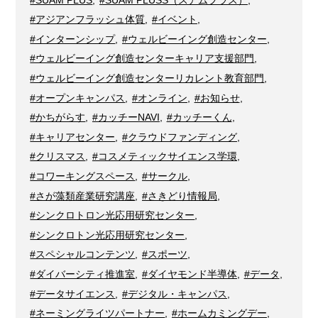
#アジアンフラッシュ体質
,
#イベント
,
#インターンシップ
,
#ウェルビーイング創造センター
,
#ウェルビーイング創造センターキャリア支援部門
,
#ウェルビーイング創造センターリカレント教育部門
,
#オープンキャンパス
,
#オンライン
,
#お知らせ
,
#かちがらす
,
#カッチーNAVI
,
#カッチーくん
,
#キャリアセンター
,
#クラウドファンディング
,
#クリスマス
,
#コスメティックサイエンス学環
,
#コワーキングスペース
,
#サークル
,
#さが藻類産業研究講座
,
#さきどり情報局
,
#シンクロトロン光応用研究センター
,
#シンクロトン光応用研究センター
,
#スペシャルコンテンツ
,
#スポーツ
,
#ダイバーシティ推進室
,
#ダイヤモンド半導体
,
#データ
,
#データサイエンス
,
#デジタル・キャンパス
,
#ネーミングライツパートナー
,
#ホームカミングデー
,