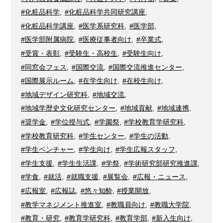
#化粧品科学
,
#化粧品科学共同研究講座
,
#化粧品科学講座
,
#医学系研究科
,
#医学部
,
#医学部附属病院
,
#医療従事者向け
,
#卒業式
,
#受賞・表彰
,
#受験生・高校生
,
#受験生向け
,
#同窓会フェス
,
#国際交流
,
#国際交流推進センター
,
#国際展示ルーム
,
#在学生向け
,
#在校生向け
,
#地域デザイン研究科
,
#地域交流
,
#地域学歴史文化研究センター
,
#地域貢献
,
#地域連携
,
#奨学金
,
#学位授与式
,
#学園祭
,
#学校教育学研究科
,
#学校教育研究科
,
#学生センター
,
#学生の活動
,
#学生ベンチャー
,
#学生向け
,
#学生広報スタッフ
,
#学生支援
,
#学生生活課
,
#学祭
,
#学術研究部研究推進課
,
#学食
,
#就活
,
#就職支援
,
#展覧会
,
#広報・ニュース
,
#広報室
,
#広報誌
,
#悠々知酔
,
#授業開放
,
#教学マネジメント推進室
,
#教職員向け
,
#教職大学院
,
#教育・研究
,
#教育学研究科
,
#教育学部
,
#新入生向け
,