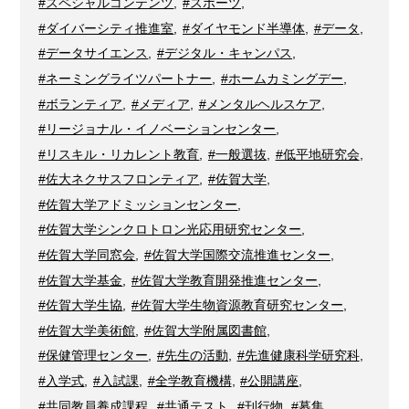
#スペシャルコンテンツ
,
#スポーツ
,
#ダイバーシティ推進室
,
#ダイヤモンド半導体
,
#データ
,
#データサイエンス
,
#デジタル・キャンパス
,
#ネーミングライツパートナー
,
#ホームカミングデー
,
#ボランティア
,
#メディア
,
#メンタルヘルスケア
,
#リージョナル・イノベーションセンター
,
#リスキル・リカレント教育
,
#一般選抜
,
#低平地研究会
,
#佐大ネクサスフロンティア
,
#佐賀大学
,
#佐賀大学アドミッションセンター
,
#佐賀大学シンクロトロン光応用研究センター
,
#佐賀大学同窓会
,
#佐賀大学国際交流推進センター
,
#佐賀大学基金
,
#佐賀大学教育開発推進センター
,
#佐賀大学生協
,
#佐賀大学生物資源教育研究センター
,
#佐賀大学美術館
,
#佐賀大学附属図書館
,
#保健管理センター
,
#先生の活動
,
#先進健康科学研究科
,
#入学式
,
#入試課
,
#全学教育機構
,
#公開講座
,
#共同教員養成課程
,
#共通テスト
,
#刊行物
,
#募集
,