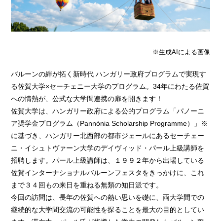
※生成AIによる画像
バルーンの絆が拓く新時代 ハンガリー政府プログラムで実現す
る佐賀大学×セーチェニー大学のプログラム。34年にわたる佐賀
への情熱が、公式な大学間連携の扉を開きます！
佐賀大学は、ハンガリー政府による公的プログラム「パノーニ
ア奨学金プログラム（Pannónia Scholarship Programme）」※
に基づき、ハンガリー北西部の都市ジェールにあるセーチェー
ニ・イシュトヴァーン大学のデイヴィッド・パール上級講師を
招聘します。パール上級講師は、１９９２年から出場している
佐賀インターナショナルバルーンフェスタをきっかけに、これ
まで３４回もの来日を重ねる無類の知日派です。
今回の訪問は、長年の佐賀への熱い思いを礎に、両大学間での
継続的な大学間交流の可能性を探ることを最大の目的としてい