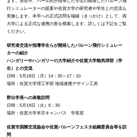
ます。滞在中、パール氏が指導した学生の開発したバルーン飛
行シミュレーターの提案や佐賀大学の研究者や学生との交流も
実施します。本学への正式訪問を端緒（きっかけ）として、両
大学による正式な連携の形を模索します。詳しくは下記をご覧
ください。
研究者交流や指導学生らが開発したバルーン飛行シミュレー
ターの紹介
ハンガリーやハンガリーの大学紹介や佐賀大学熱気球部（学
生）との交流
日時：5月18日（月）14：30～17：10
場所：佐賀大学理工学部 地域連携デザイン工房
野出学長への表敬訪問
日時：5月19日（火）9：30
場所：佐賀大学本庄キャンパス 学長室
佐賀市国際交流協会や佐賀バルーンフェスタ組織委員会等を訪
問