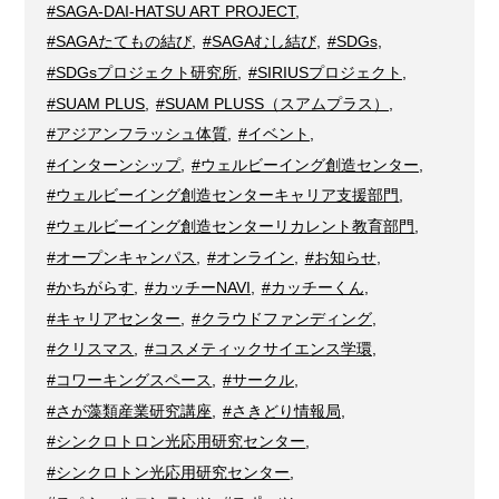
#SAGA-DAI-HATSU ART PROJECT
,
#SAGAたてもの結び
,
#SAGAむし結び
,
#SDGs
,
#SDGsプロジェクト研究所
,
#SIRIUSプロジェクト
,
#SUAM PLUS
,
#SUAM PLUSS（スアムプラス）
,
#アジアンフラッシュ体質
,
#イベント
,
#インターンシップ
,
#ウェルビーイング創造センター
,
#ウェルビーイング創造センターキャリア支援部門
,
#ウェルビーイング創造センターリカレント教育部門
,
#オープンキャンパス
,
#オンライン
,
#お知らせ
,
#かちがらす
,
#カッチーNAVI
,
#カッチーくん
,
#キャリアセンター
,
#クラウドファンディング
,
#クリスマス
,
#コスメティックサイエンス学環
,
#コワーキングスペース
,
#サークル
,
#さが藻類産業研究講座
,
#さきどり情報局
,
#シンクロトロン光応用研究センター
,
#シンクロトン光応用研究センター
,