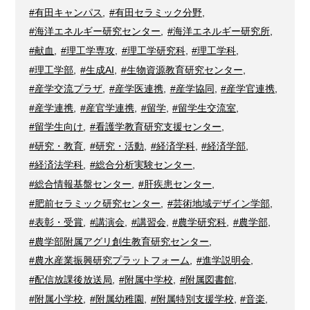
#有田キャンパス
,
#有田セラミック分野
,
#海洋エネルギー研究センター
,
#海洋エネルギー研究所
,
#献血
,
#理工学専攻
,
#理工学研究科
,
#理工学科
,
#理工学部
,
#生成AI
,
#生物資源教育研究センター
,
#産学交流プラザ
,
#産学医連携
,
#産学協同
,
#産学官連携
,
#産学連携
,
#産官学連携
,
#留学
,
#留学生交流室
,
#留学生向け
,
#看護学教育研究支援センター
,
#研究・教育
,
#研究・活動
,
#経済学科
,
#経済学部
,
#経済法学科
,
#総合分析実験センター
,
#総合情報基盤センター
,
#肝疾患センター
,
#肥前セラミック研究センター
,
#芸術地域デザイン学部
,
#表彰・受賞
,
#講演会
,
#講習会
,
#農学研究科
,
#農学部
,
#農学部附属アグリ創生教育研究センター
,
#農水産業振興研究プラットフォーム
,
#進学説明会
,
#配信放課後放送局
,
#附属中学校
,
#附属図書館
,
#附属小学校
,
#附属幼稚園
,
#附属特別支援学校
,
#音楽
,