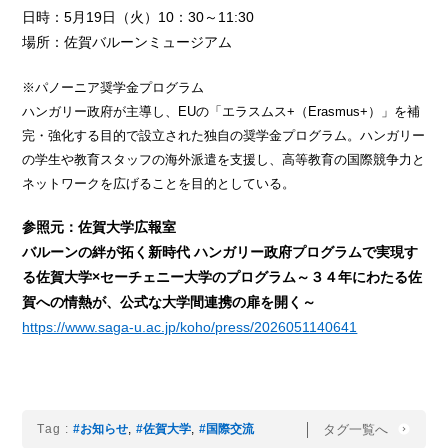
日時：5月19日（火）10：30～11:30
場所：佐賀バルーンミュージアム
※パノーニア奨学金プログラム
ハンガリー政府が主導し、EUの「エラスムス+（Erasmus+）」を補
完・強化する目的で設立された独自の奨学金プログラム。ハンガリー
の学生や教育スタッフの海外派遣を支援し、高等教育の国際競争力と
ネットワークを広げることを目的としている。
参照元：佐賀大学広報室
バルーンの絆が拓く新時代 ハンガリー政府プログラムで実現す
る佐賀大学×セーチェニー大学のプログラム～３４年にわたる佐
賀への情熱が、公式な大学間連携の扉を開く～
https://www.saga-u.ac.jp/koho/press/2026051140641
タグ一覧へ
Tag :
#お知らせ
,
#佐賀大学
,
#国際交流