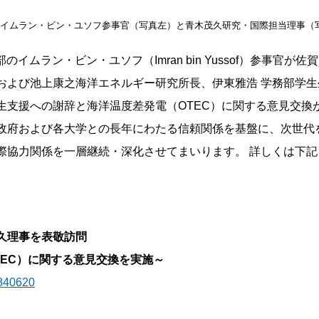
イムラン・ビン・ユソフ参事官（写真左）と青木茂久研究・国際担当理事（
イムラン・ビン・ユソフ（Imran bin Yussof）参事官が佐
および池上康之海洋エネルギー研究所長、伊東雅浩 学務部学生
生支援への謝辞と海洋温度差発電（OTEC）に関する意見交換
政府および各大学との長年にわたる信頼関係を基盤に、次世代
際協力関係を一層継続・深化させてまいります。 詳しくは下記
久理事を表敬訪問
EC）に関する意見交換を実施～
2840620