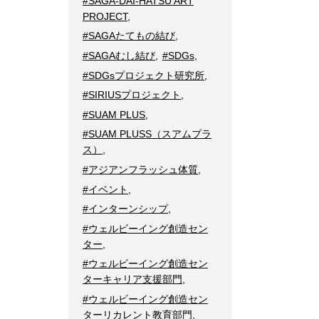
#SAGA-DAI-HATSU ART
PROJECT
,
#SAGAたてもの結び
,
#SAGAむし結び
,
#SDGs
,
#SDGsプロジェクト研究所
,
#SIRIUSプロジェクト
,
#SUAM PLUS
,
#SUAM PLUSS（スアムプラ
ス）
,
#アジアンフラッシュ体質
,
#イベント
,
#インターンシップ
,
#ウェルビーイング創造セン
ター
,
#ウェルビーイング創造セン
ターキャリア支援部門
,
#ウェルビーイング創造セン
ターリカレント教育部門
,