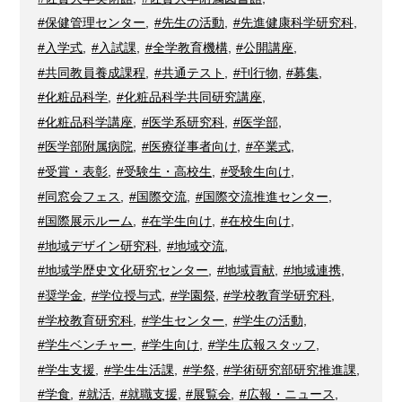
#保健管理センター
,
#先生の活動
,
#先進健康科学研究科
,
#入学式
,
#入試課
,
#全学教育機構
,
#公開講座
,
#共同教員養成課程
,
#共通テスト
,
#刊行物
,
#募集
,
#化粧品科学
,
#化粧品科学共同研究講座
,
#化粧品科学講座
,
#医学系研究科
,
#医学部
,
#医学部附属病院
,
#医療従事者向け
,
#卒業式
,
#受賞・表彰
,
#受験生・高校生
,
#受験生向け
,
#同窓会フェス
,
#国際交流
,
#国際交流推進センター
,
#国際展示ルーム
,
#在学生向け
,
#在校生向け
,
#地域デザイン研究科
,
#地域交流
,
#地域学歴史文化研究センター
,
#地域貢献
,
#地域連携
,
#奨学金
,
#学位授与式
,
#学園祭
,
#学校教育学研究科
,
#学校教育研究科
,
#学生センター
,
#学生の活動
,
#学生ベンチャー
,
#学生向け
,
#学生広報スタッフ
,
#学生支援
,
#学生生活課
,
#学祭
,
#学術研究部研究推進課
,
#学食
,
#就活
,
#就職支援
,
#展覧会
,
#広報・ニュース
,