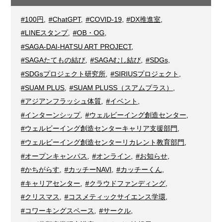
#100円
,
#ChatGPT
,
#COVID-19
,
#DX推進室
,
#LINEスタンプ
,
#OB・OG
,
#SAGA-DAI-HATSU ART PROJECT
,
#SAGAたてもの結び
,
#SAGAむし結び
,
#SDGs
,
#SDGsプロジェクト研究所
,
#SIRIUSプロジェクト
,
#SUAM PLUS
,
#SUAM PLUSS（スアムプラス）
,
#アジアンフラッシュ体質
,
#イベント
,
#インターンシップ
,
#ウェルビーイング創造センター
,
#ウェルビーイング創造センターキャリア支援部門
,
#ウェルビーイング創造センターリカレント教育部門
,
#オープンキャンパス
,
#オンライン
,
#お知らせ
,
#かちがらす
,
#カッチーNAVI
,
#カッチーくん
,
#キャリアセンター
,
#クラウドファンディング
,
#クリスマス
,
#コスメティックサイエンス学環
,
#コワーキングスペース
,
#サークル
,