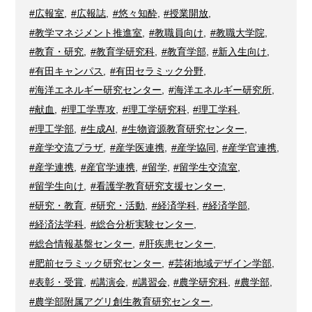
#広報室
,
#広報誌
,
#悠々知酔
,
#授業開放
,
#教学マネジメント推進室
,
#教職員向け
,
#教職大学院
,
#教育・研究
,
#教育学研究科
,
#教育学部
,
#新入生向け
,
#有田キャンパス
,
#有田セラミック分野
,
#海洋エネルギー研究センター
,
#海洋エネルギー研究所
,
#献血
,
#理工学専攻
,
#理工学研究科
,
#理工学科
,
#理工学部
,
#生成AI
,
#生物資源教育研究センター
,
#産学交流プラザ
,
#産学医連携
,
#産学協同
,
#産学官連携
,
#産学連携
,
#産官学連携
,
#留学
,
#留学生交流室
,
#留学生向け
,
#看護学教育研究支援センター
,
#研究・教育
,
#研究・活動
,
#経済学科
,
#経済学部
,
#経済法学科
,
#総合分析実験センター
,
#総合情報基盤センター
,
#肝疾患センター
,
#肥前セラミック研究センター
,
#芸術地域デザイン学部
,
#表彰・受賞
,
#講演会
,
#講習会
,
#農学研究科
,
#農学部
,
#農学部附属アグリ創生教育研究センター
,