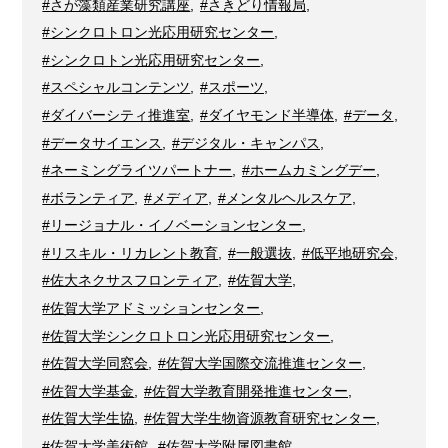
#さが藻類産業研究講座
,
#さきどり情報局
,
#シンクロトロン光応用研究センター
,
#シンクロトン光応用研究センター
,
#スペシャルコンテンツ
,
#スポーツ
,
#ダイバーシティ推進室
,
#ダイヤモンド半導体
,
#データ
,
#データサイエンス
,
#デジタル・キャンパス
,
#ネーミングライツパートナー
,
#ホームカミングデー
,
#ボランティア
,
#メディア
,
#メンタルヘルスケア
,
#リージョナル・イノベーションセンター
,
#リスキル・リカレント教育
,
#一般選抜
,
#低平地研究会
,
#佐大ネクサスフロンティア
,
#佐賀大学
,
#佐賀大学アドミッションセンター
,
#佐賀大学シンクロトロン光応用研究センター
,
#佐賀大学同窓会
,
#佐賀大学国際交流推進センター
,
#佐賀大学基金
,
#佐賀大学教育開発推進センター
,
#佐賀大学生協
,
#佐賀大学生物資源教育研究センター
,
#佐賀大学美術館
,
#佐賀大学附属図書館
,