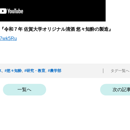
『令和７年 佐賀大学オリジナル清酒 悠々知酔の製造』
l47wk5Ru
ス
,
#悠々知酔
,
#研究・教育
,
#農学部
タグ一覧
一覧へ
次の記