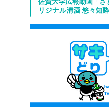
佐賀大学広報動画「さ
リジナル清酒 悠々知