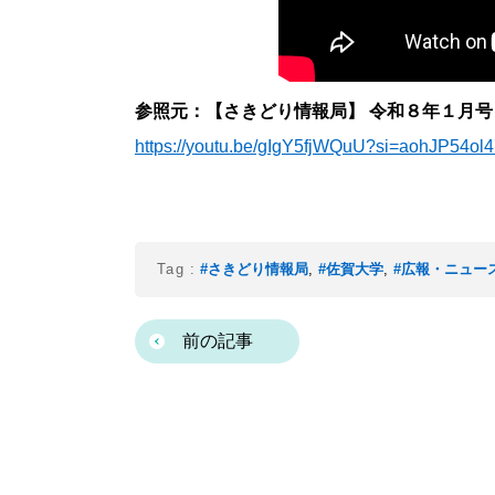
参照元：【さきどり情報局】 令和８年１月号
https://youtu.be/gIgY5fjWQuU?si=aohJP54o
Tag :
#さきどり情報局
,
#佐賀大学
,
#広報・ニュー
前の記事