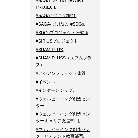
#SAGA-DAI-HATSU ART
PROJECT
,
#SAGAたてもの結び
,
#SAGAむし結び
,
#SDGs
,
#SDGsプロジェクト研究所
,
#SIRIUSプロジェクト
,
#SUAM PLUS
,
#SUAM PLUSS（スアムプラ
ス）
,
#アジアンフラッシュ体質
,
#イベント
,
#インターンシップ
,
#ウェルビーイング創造セン
ター
,
#ウェルビーイング創造セン
ターキャリア支援部門
,
#ウェルビーイング創造セン
ターリカレント教育部門
,