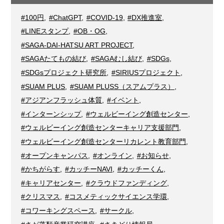
#100円
,
#ChatGPT
,
#COVID-19
,
#DX推進室
,
#LINEスタンプ
,
#OB・OG
,
#SAGA-DAI-HATSU ART PROJECT
,
#SAGAたてもの結び
,
#SAGAむし結び
,
#SDGs
,
#SDGsプロジェクト研究所
,
#SIRIUSプロジェクト
,
#SUAM PLUS
,
#SUAM PLUSS（スアムプラス）
,
#アジアンフラッシュ体質
,
#イベント
,
#インターンシップ
,
#ウェルビーイング創造センター
,
#ウェルビーイング創造センターキャリア支援部門
,
#ウェルビーイング創造センターリカレント教育部門
,
#オープンキャンパス
,
#オンライン
,
#お知らせ
,
#かちがらす
,
#カッチーNAVI
,
#カッチーくん
,
#キャリアセンター
,
#クラウドファンディング
,
#クリスマス
,
#コスメティックサイエンス学環
,
#コワーキングスペース
,
#サークル
,