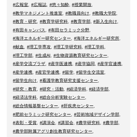
#広報室
,
#広報誌
,
#悠々知酔
,
#授業開放
,
#教学マネジメント推進室
,
#教職員向け
,
#教職大学院
,
#教育・研究
,
#教育学研究科
,
#教育学部
,
#新入生向け
,
#有田キャンパス
,
#有田セラミック分野
,
#海洋エネルギー研究センター
,
#海洋エネルギー研究所
,
#献血
,
#理工学専攻
,
#理工学研究科
,
#理工学科
,
#理工学部
,
#生成AI
,
#生物資源教育研究センター
,
#産学交流プラザ
,
#産学医連携
,
#産学協同
,
#産学官連携
,
#産学連携
,
#産官学連携
,
#留学
,
#留学生交流室
,
#留学生向け
,
#看護学教育研究支援センター
,
#研究・教育
,
#研究・活動
,
#経済学科
,
#経済学部
,
#経済法学科
,
#総合分析実験センター
,
#総合情報基盤センター
,
#肝疾患センター
,
#肥前セラミック研究センター
,
#芸術地域デザイン学部
,
#表彰・受賞
,
#講演会
,
#講習会
,
#農学研究科
,
#農学部
,
#農学部附属アグリ創生教育研究センター
,