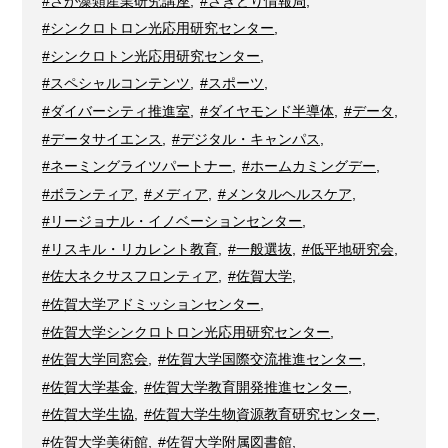
#さが藻類産業研究講座
,
#さきどり情報局
,
#シンクロトロン光応用研究センター
,
#シンクロトン光応用研究センター
,
#スペシャルコンテンツ
,
#スポーツ
,
#ダイバーシティ推進室
,
#ダイヤモンド半導体
,
#データ
,
#データサイエンス
,
#デジタル・キャンパス
,
#ネーミングライツパートナー
,
#ホームカミングデー
,
#ボランティア
,
#メディア
,
#メンタルヘルスケア
,
#リージョナル・イノベーションセンター
,
#リスキル・リカレント教育
,
#一般選抜
,
#低平地研究会
,
#佐大ネクサスフロンティア
,
#佐賀大学
,
#佐賀大学アドミッションセンター
,
#佐賀大学シンクロトロン光応用研究センター
,
#佐賀大学同窓会
,
#佐賀大学国際交流推進センター
,
#佐賀大学基金
,
#佐賀大学教育開発推進センター
,
#佐賀大学生協
,
#佐賀大学生物資源教育研究センター
,
#佐賀大学美術館
,
#佐賀大学附属図書館
,