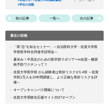
タグ一覧へ
#佐賀大学
,
#佐賀大学附属図書館
,
#学生の活動
前の記事
一覧へ
次の記事
最近の投稿
「医“志”を知るセミナー」～自治医科大学・佐賀大学医
学部医学科合同進学説明会～
夏休み！中高生のための医学部ラボツアーin佐賀～糖尿
病予防ワクチンって？
佐賀大学医学部 がん経験者は骨折リスクが1.4倍 ～佐賀
市民1万人を10年間調査し、より正確な骨折リスクを評
価～
オープンキャンパス開催について
佐賀大学受験生応援サイト2027オープン