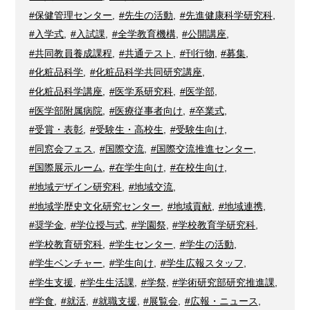
#保健管理センター
,
#先生の活動
,
#先進健康科学研究科
,
#入学式
,
#入試課
,
#全学教育機構
,
#公開講座
,
#共同教員養成課程
,
#共通テスト
,
#刊行物
,
#募集
,
#化粧品科学
,
#化粧品科学共同研究講座
,
#化粧品科学講座
,
#医学系研究科
,
#医学部
,
#医学部附属病院
,
#医療従事者向け
,
#卒業式
,
#受賞・表彰
,
#受験生・高校生
,
#受験生向け
,
#同窓会フェス
,
#国際交流
,
#国際交流推進センター
,
#国際展示ルーム
,
#在学生向け
,
#在校生向け
,
#地域デザイン研究科
,
#地域交流
,
#地域学歴史文化研究センター
,
#地域貢献
,
#地域連携
,
#奨学金
,
#学位授与式
,
#学園祭
,
#学校教育学研究科
,
#学校教育研究科
,
#学生センター
,
#学生の活動
,
#学生ベンチャー
,
#学生向け
,
#学生広報スタッフ
,
#学生支援
,
#学生生活課
,
#学祭
,
#学術研究部研究推進課
,
#学食
,
#就活
,
#就職支援
,
#展覧会
,
#広報・ニュース
,