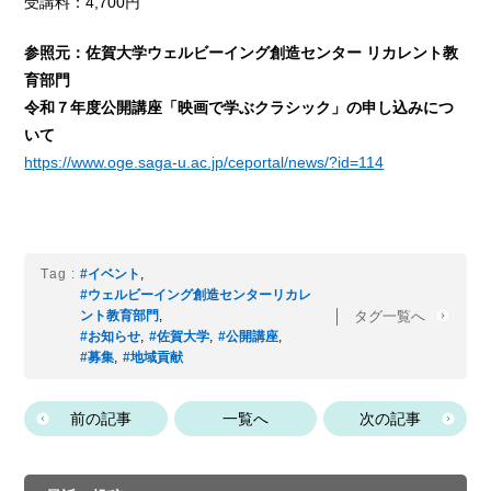
受講料：4,700円
参照元：佐賀大学ウェルビーイング創造センター リカレント教
育部門
令和７年度公開講座「映画で学ぶクラシック」の申し込みにつ
いて
https://www.oge.saga-u.ac.jp/ceportal/news/?id=114
Tag :
#イベント
,
#ウェルビーイング創造センターリカレ
タグ一覧へ
ント教育部門
,
#お知らせ
,
#佐賀大学
,
#公開講座
,
#募集
,
#地域貢献
前の記事
一覧へ
次の記事