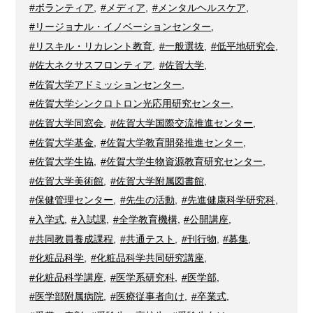
#ボランティア
,
#メディア
,
#メンタルヘルスケア
,
#リージョナル・イノベーションセンター
,
#リスキル・リカレント教育
,
#一般選抜
,
#低平地研究会
,
#佐大ネクサスフロンティア
,
#佐賀大学
,
#佐賀大学アドミッションセンター
,
#佐賀大学シンクロトロン光応用研究センター
,
#佐賀大学同窓会
,
#佐賀大学国際交流推進センター
,
#佐賀大学基金
,
#佐賀大学教育開発推進センター
,
#佐賀大学生協
,
#佐賀大学生物資源教育研究センター
,
#佐賀大学美術館
,
#佐賀大学附属図書館
,
#保健管理センター
,
#先生の活動
,
#先進健康科学研究科
,
#入学式
,
#入試課
,
#全学教育機構
,
#公開講座
,
#共同教員養成課程
,
#共通テスト
,
#刊行物
,
#募集
,
#化粧品科学
,
#化粧品科学共同研究講座
,
#化粧品科学講座
,
#医学系研究科
,
#医学部
,
#医学部附属病院
,
#医療従事者向け
,
#卒業式
,