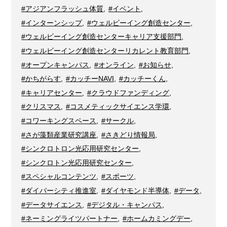
#アジアンフラッシュ体質
,
#イベント
,
#インターンシップ
,
#ウェルビーイング創造センター
,
#ウェルビーイング創造センターキャリア支援部門
,
#ウェルビーイング創造センターリカレント教育部門
,
#オープンキャンパス
,
#オンライン
,
#お知らせ
,
#かちがらす
,
#カッチーNAVI
,
#カッチーくん
,
#キャリアセンター
,
#クラウドファンディング
,
#クリスマス
,
#コスメティックサイエンス学環
,
#コワーキングスペース
,
#サークル
,
#さが藻類産業研究講座
,
#さきどり情報局
,
#シンクロトロン光応用研究センター
,
#シンクロトン光応用研究センター
,
#スペシャルコンテンツ
,
#スポーツ
,
#ダイバーシティ推進室
,
#ダイヤモンド半導体
,
#データ
,
#データサイエンス
,
#デジタル・キャンパス
,
#ネーミングライツパートナー
,
#ホームカミングデー
,