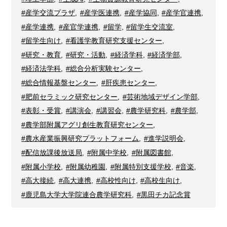
#産学交流プラザ
,
#産学医連携
,
#産学協同
,
#産学官連携
,
#産学連携
,
#産官学連携
,
#留学
,
#留学生交流室
,
#留学生向け
,
#看護学教育研究支援センター
,
#研究・教育
,
#研究・活動
,
#経済学科
,
#経済学部
,
#経済法学科
,
#総合分析実験センター
,
#総合情報基盤センター
,
#肝疾患センター
,
#肥前セラミック研究センター
,
#芸術地域デザイン学部
,
#表彰・受賞
,
#講演会
,
#講習会
,
#農学研究科
,
#農学部
,
#農学部附属アグリ創生教育研究センター
,
#農水産業振興研究プラットフォーム
,
#進学説明会
,
#配信放課後放送局
,
#附属中学校
,
#附属図書館
,
#附属小学校
,
#附属幼稚園
,
#附属特別支援学校
,
#音楽
,
#高大接続
,
#高大連携
,
#高校性向け
,
#高校生向け
,
#鹿児島大学大学院連合農学研究科
,
#黒田チカ記念賞