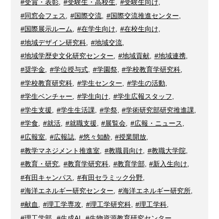
#受賞・表彰
,
#受験生・高校生
,
#受験生向け
,
#同窓会フェス
,
#国際交流
,
#国際交流推進センター
,
#国際展示ルーム
,
#在学生向け
,
#在校生向け
,
#地域デザイン研究科
,
#地域交流
,
#地域学歴史文化研究センター
,
#地域貢献
,
#地域連携
,
#奨学金
,
#学位授与式
,
#学園祭
,
#学校教育学研究科
,
#学校教育研究科
,
#学生センター
,
#学生の活動
,
#学生ベンチャー
,
#学生向け
,
#学生広報スタッフ
,
#学生支援
,
#学生生活課
,
#学祭
,
#学術研究部研究推進課
,
#学食
,
#就活
,
#就職支援
,
#展覧会
,
#広報・ニュース
,
#広報室
,
#広報誌
,
#悠々知酔
,
#授業開放
,
#教学マネジメント推進室
,
#教職員向け
,
#教職大学院
,
#教育・研究
,
#教育学研究科
,
#教育学部
,
#新入生向け
,
#有田キャンパス
,
#有田セラミック分野
,
#海洋エネルギー研究センター
,
#海洋エネルギー研究所
,
#献血
,
#理工学専攻
,
#理工学研究科
,
#理工学科
,
#理工学部
,
#生成AI
,
#生物資源教育研究センター
,