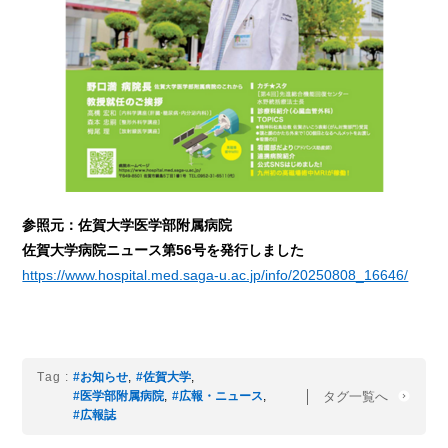
参照元：佐賀大学医学部附属病院
佐賀大学病院ニュース第56号を発行しました
https://www.hospital.med.saga-u.ac.jp/info/20250808_16646/
Tag :
#お知らせ
,
#佐賀大学
,
タグ一覧へ
#医学部附属病院
,
#広報・ニュース
,
#広報誌