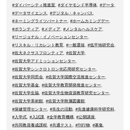
#ダイバーシティ推進室
,
#ダイヤモンド半導体
,
#データ
,
#データサイエンス
,
#デジタル・キャンパス
,
#ネーミングライツパートナー
,
#ホームカミングデー
,
#ボランティア
,
#メディア
,
#メンタルヘルスケア
,
#リージョナル・イノベーションセンター
,
#リスキル・リカレント教育
,
#一般選抜
,
#低平地研究会
,
#佐大ネクサスフロンティア
,
#佐賀大学
,
#佐賀大学アドミッションセンター
,
#佐賀大学シンクロトロン光応用研究センター
,
#佐賀大学同窓会
,
#佐賀大学国際交流推進センター
,
#佐賀大学基金
,
#佐賀大学教育開発推進センター
,
#佐賀大学生協
,
#佐賀大学生物資源教育研究センター
,
#佐賀大学美術館
,
#佐賀大学附属図書館
,
#保健管理センター
,
#先生の活動
,
#先進健康科学研究科
,
#入学式
,
#入試課
,
#全学教育機構
,
#公開講座
,
#共同教員養成課程
,
#共通テスト
,
#刊行物
,
#募集
,