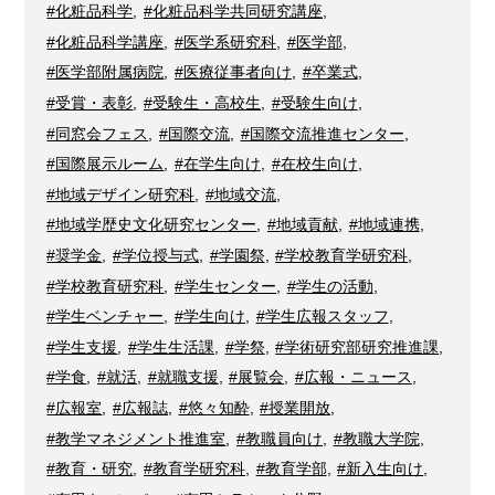
#化粧品科学
,
#化粧品科学共同研究講座
,
#化粧品科学講座
,
#医学系研究科
,
#医学部
,
#医学部附属病院
,
#医療従事者向け
,
#卒業式
,
#受賞・表彰
,
#受験生・高校生
,
#受験生向け
,
#同窓会フェス
,
#国際交流
,
#国際交流推進センター
,
#国際展示ルーム
,
#在学生向け
,
#在校生向け
,
#地域デザイン研究科
,
#地域交流
,
#地域学歴史文化研究センター
,
#地域貢献
,
#地域連携
,
#奨学金
,
#学位授与式
,
#学園祭
,
#学校教育学研究科
,
#学校教育研究科
,
#学生センター
,
#学生の活動
,
#学生ベンチャー
,
#学生向け
,
#学生広報スタッフ
,
#学生支援
,
#学生生活課
,
#学祭
,
#学術研究部研究推進課
,
#学食
,
#就活
,
#就職支援
,
#展覧会
,
#広報・ニュース
,
#広報室
,
#広報誌
,
#悠々知酔
,
#授業開放
,
#教学マネジメント推進室
,
#教職員向け
,
#教職大学院
,
#教育・研究
,
#教育学研究科
,
#教育学部
,
#新入生向け
,