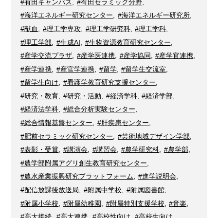
#有田キャンパス
,
#有田セラミック分野
,
#海洋エネルギー研究センター
,
#海洋エネルギー研究所
,
#献血
,
#理工学専攻
,
#理工学研究科
,
#理工学科
,
#理工学部
,
#生成AI
,
#生物資源教育研究センター
,
#産学交流プラザ
,
#産学医連携
,
#産学協同
,
#産学官連携
,
#産学連携
,
#産官学連携
,
#留学
,
#留学生交流室
,
#留学生向け
,
#看護学教育研究支援センター
,
#研究・教育
,
#研究・活動
,
#経済学科
,
#経済学部
,
#経済法学科
,
#総合分析実験センター
,
#総合情報基盤センター
,
#肝疾患センター
,
#肥前セラミック研究センター
,
#芸術地域デザイン学部
,
#表彰・受賞
,
#講演会
,
#講習会
,
#農学研究科
,
#農学部
,
#農学部附属アグリ創生教育研究センター
,
#農水産業振興研究プラットフォーム
,
#進学説明会
,
#配信放課後放送局
,
#附属中学校
,
#附属図書館
,
#附属小学校
,
#附属幼稚園
,
#附属特別支援学校
,
#音楽
,
#高大接続
,
#高大連携
,
#高校性向け
,
#高校生向け
,