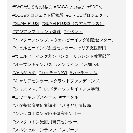
#SAGAたてもの結び
,
#SAGAむし結び
,
#SDGs
,
#SDGsプロジェクト研究所
,
#SIRIUSプロジェクト
,
#SUAM PLUS
,
#SUAM PLUSS（スアムプラス）
,
#アジアンフラッシュ体質
,
#イベント
,
#インターンシップ
,
#ウェルビーイング創造センター
,
#ウェルビーイング創造センターキャリア支援部門
,
#ウェルビーイング創造センターリカレント教育部門
,
#オープンキャンパス
,
#オンライン
,
#お知らせ
,
#かちがらす
,
#カッチーNAVI
,
#カッチーくん
,
#キャリアセンター
,
#クラウドファンディング
,
#クリスマス
,
#コスメティックサイエンス学環
,
#コワーキングスペース
,
#サークル
,
#さが藻類産業研究講座
,
#さきどり情報局
,
#シンクロトロン光応用研究センター
,
#シンクロトン光応用研究センター
,
#スペシャルコンテンツ
,
#スポーツ
,