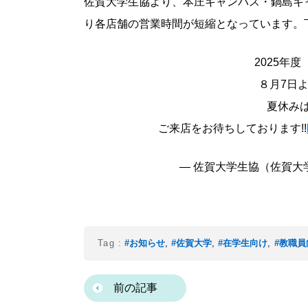
佐賀大学生協より、本庄キャンパス・鍋島キ
り各店舗の営業時間が短縮となっています。
2025年
８月7日
夏休み
ご来店をお待ちしております!!
— 佐賀大学生協（佐賀大学生活
Tag :
#お知らせ
,
#佐賀大学
,
#在学生向け
,
#教職員
前の記事