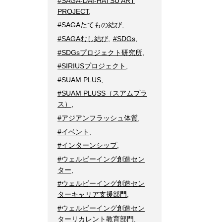
#SAGA-DAI-HATSU ART
PROJECT
,
#SAGAたてもの結び
,
#SAGAむし結び
,
#SDGs
,
#SDGsプロジェクト研究所
,
#SIRIUSプロジェクト
,
#SUAM PLUS
,
#SUAM PLUSS（スアムプラ
ス）
,
#アジアンフラッシュ体質
,
#イベント
,
#インターンシップ
,
#ウェルビーイング創造セン
ター
,
#ウェルビーイング創造セン
ターキャリア支援部門
,
#ウェルビーイング創造セン
ターリカレント教育部門
,