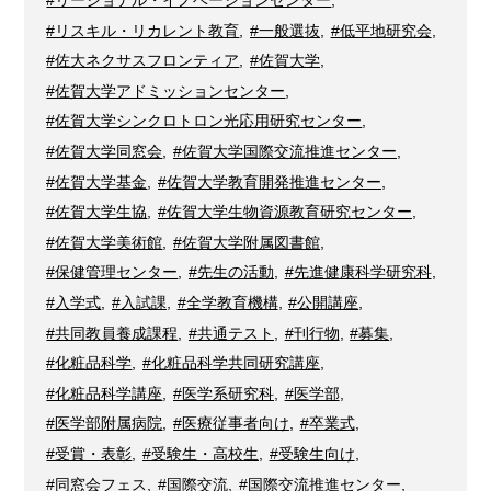
#リージョナル・イノベーションセンター
,
#リスキル・リカレント教育
,
#一般選抜
,
#低平地研究会
,
#佐大ネクサスフロンティア
,
#佐賀大学
,
#佐賀大学アドミッションセンター
,
#佐賀大学シンクロトロン光応用研究センター
,
#佐賀大学同窓会
,
#佐賀大学国際交流推進センター
,
#佐賀大学基金
,
#佐賀大学教育開発推進センター
,
#佐賀大学生協
,
#佐賀大学生物資源教育研究センター
,
#佐賀大学美術館
,
#佐賀大学附属図書館
,
#保健管理センター
,
#先生の活動
,
#先進健康科学研究科
,
#入学式
,
#入試課
,
#全学教育機構
,
#公開講座
,
#共同教員養成課程
,
#共通テスト
,
#刊行物
,
#募集
,
#化粧品科学
,
#化粧品科学共同研究講座
,
#化粧品科学講座
,
#医学系研究科
,
#医学部
,
#医学部附属病院
,
#医療従事者向け
,
#卒業式
,
#受賞・表彰
,
#受験生・高校生
,
#受験生向け
,
#同窓会フェス
,
#国際交流
,
#国際交流推進センター
,