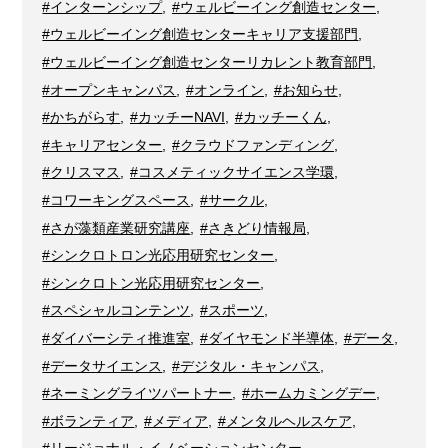
#インターンシップ
,
#ウェルビーイング創造センター
,
#ウェルビーイング創造センターキャリア支援部門
,
#ウェルビーイング創造センターリカレント教育部門
,
#オープンキャンパス
,
#オンライン
,
#お知らせ
,
#かちがらす
,
#カッチーNAVI
,
#カッチーくん
,
#キャリアセンター
,
#クラウドファンディング
,
#クリスマス
,
#コスメティックサイエンス学環
,
#コワーキングスペース
,
#サークル
,
#さが藻類産業研究講座
,
#さきどり情報局
,
#シンクロトロン光応用研究センター
,
#シンクロトン光応用研究センター
,
#スペシャルコンテンツ
,
#スポーツ
,
#ダイバーシティ推進室
,
#ダイヤモンド半導体
,
#データ
,
#データサイエンス
,
#デジタル・キャンパス
,
#ネーミングライツパートナー
,
#ホームカミングデー
,
#ボランティア
,
#メディア
,
#メンタルヘルスケア
,