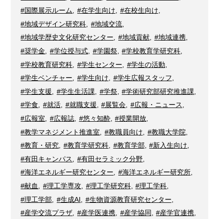
#国際展示ルーム
,
#在学生向け
,
#在校生向け
,
#地域デザイン研究科
,
#地域交流
,
#地域学歴史文化研究センター
,
#地域貢献
,
#地域連携
,
#奨学金
,
#学位授与式
,
#学園祭
,
#学校教育学研究科
,
#学校教育研究科
,
#学生センター
,
#学生の活動
,
#学生ベンチャー
,
#学生向け
,
#学生広報スタッフ
,
#学生支援
,
#学生生活課
,
#学祭
,
#学術研究部研究推進課
,
#学食
,
#就活
,
#就職支援
,
#展覧会
,
#広報・ニュース
,
#広報室
,
#広報誌
,
#悠々知酔
,
#授業開放
,
#教学マネジメント推進室
,
#教職員向け
,
#教職大学院
,
#教育・研究
,
#教育学研究科
,
#教育学部
,
#新入生向け
,
#有田キャンパス
,
#有田セラミック分野
,
#海洋エネルギー研究センター
,
#海洋エネルギー研究所
,
#献血
,
#理工学専攻
,
#理工学研究科
,
#理工学科
,
#理工学部
,
#生成AI
,
#生物資源教育研究センター
,
#産学交流プラザ
,
#産学医連携
,
#産学協同
,
#産学官連携
,