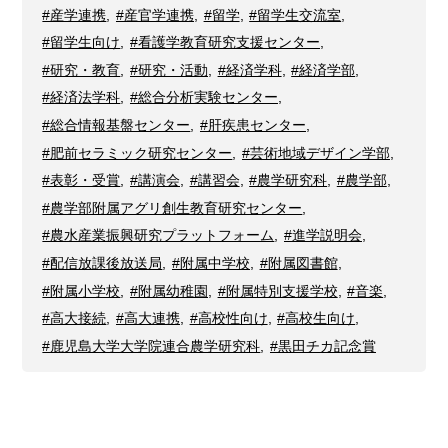
#産学連携
,
#産官学連携
,
#留学
,
#留学生交流室
,
#留学生向け
,
#看護学教育研究支援センター
,
#研究・教育
,
#研究・活動
,
#経済学科
,
#経済学部
,
#経済法学科
,
#総合分析実験センター
,
#総合情報基盤センター
,
#肝疾患センター
,
#肥前セラミック研究センター
,
#芸術地域デザイン学部
,
#表彰・受賞
,
#講演会
,
#講習会
,
#農学研究科
,
#農学部
,
#農学部附属アグリ創生教育研究センター
,
#農水産業振興研究プラットフォーム
,
#進学説明会
,
#配信放課後放送局
,
#附属中学校
,
#附属図書館
,
#附属小学校
,
#附属幼稚園
,
#附属特別支援学校
,
#音楽
,
#高大接続
,
#高大連携
,
#高校性向け
,
#高校生向け
,
#鹿児島大学大学院連合農学研究科
,
#黒田チカ記念賞