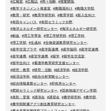
#広報室
,
#広報誌
,
#悠々知酔
,
#授業開放
,
#教学マネジメント推進室
,
#教職員向け
,
#教職大学院
,
#教育・研究
,
#教育学研究科
,
#教育学部
,
#新入生向け
,
#有田キャンパス
,
#有田セラミック分野
,
#海洋エネルギー研究センター
,
#海洋エネルギー研究所
,
#献血
,
#理工学専攻
,
#理工学研究科
,
#理工学科
,
#理工学部
,
#生成AI
,
#生物資源教育研究センター
,
#産学交流プラザ
,
#産学医連携
,
#産学協同
,
#産学官連携
,
#産学連携
,
#産官学連携
,
#留学
,
#留学生交流室
,
#留学生向け
,
#看護学教育研究支援センター
,
#研究・教育
,
#研究・活動
,
#経済学科
,
#経済学部
,
#経済法学科
,
#総合分析実験センター
,
#総合情報基盤センター
,
#肝疾患センター
,
#肥前セラミック研究センター
,
#芸術地域デザイン学部
,
#表彰・受賞
,
#講演会
,
#講習会
,
#農学研究科
,
#農学部
,
#農学部附属アグリ創生教育研究センター
,
#農水産業振興研究プラットフォーム
,
#進学説明会
,