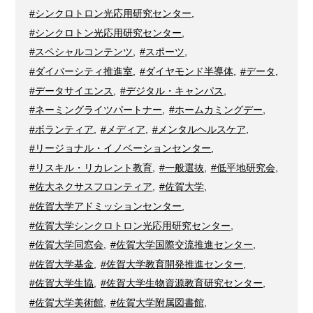
#シンクロトロン光応用研究センター
,
#シンクロトン光応用研究センター
,
#スペシャルコンテンツ
,
#スポーツ
,
#ダイバーシティ推進室
,
#ダイヤモンド半導体
,
#データ
,
#データサイエンス
,
#デジタル・キャンパス
,
#ネーミングライツパートナー
,
#ホームカミングデー
,
#ボランティア
,
#メディア
,
#メンタルヘルスケア
,
#リージョナル・イノベーションセンター
,
#リスキル・リカレント教育
,
#一般選抜
,
#低平地研究会
,
#佐大ネクサスフロンティア
,
#佐賀大学
,
#佐賀大学アドミッションセンター
,
#佐賀大学シンクロトロン光応用研究センター
,
#佐賀大学同窓会
,
#佐賀大学国際交流推進センター
,
#佐賀大学基金
,
#佐賀大学教育開発推進センター
,
#佐賀大学生協
,
#佐賀大学生物資源教育研究センター
,
#佐賀大学美術館
,
#佐賀大学附属図書館
,