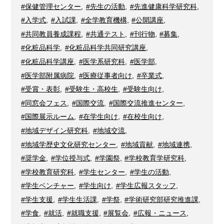
#保健管理センター
,
#先生の活動
,
#先進健康科学研究科
,
#入学式
,
#入試課
,
#全学教育機構
,
#公開講座
,
#共同教員養成課程
,
#共通テスト
,
#刊行物
,
#募集
,
#化粧品科学
,
#化粧品科学共同研究講座
,
#化粧品科学講座
,
#医学系研究科
,
#医学部
,
#医学部附属病院
,
#医療従事者向け
,
#卒業式
,
#受賞・表彰
,
#受験生・高校生
,
#受験生向け
,
#同窓会フェス
,
#国際交流
,
#国際交流推進センター
,
#国際展示ルーム
,
#在学生向け
,
#在校生向け
,
#地域デザイン研究科
,
#地域交流
,
#地域学歴史文化研究センター
,
#地域貢献
,
#地域連携
,
#奨学金
,
#学位授与式
,
#学園祭
,
#学校教育学研究科
,
#学校教育研究科
,
#学生センター
,
#学生の活動
,
#学生ベンチャー
,
#学生向け
,
#学生広報スタッフ
,
#学生支援
,
#学生生活課
,
#学祭
,
#学術研究部研究推進課
,
#学食
,
#就活
,
#就職支援
,
#展覧会
,
#広報・ニュース
,