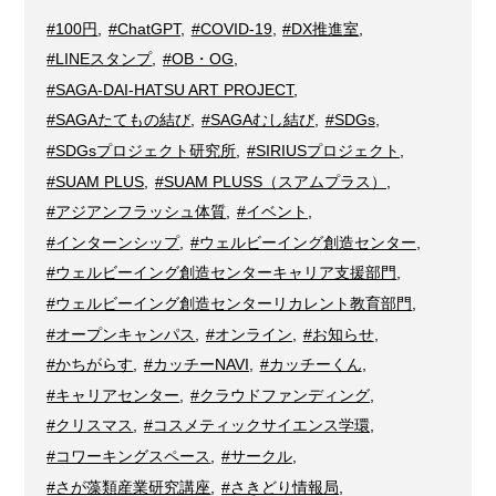
#100円
,
#ChatGPT
,
#COVID-19
,
#DX推進室
,
#LINEスタンプ
,
#OB・OG
,
#SAGA-DAI-HATSU ART PROJECT
,
#SAGAたてもの結び
,
#SAGAむし結び
,
#SDGs
,
#SDGsプロジェクト研究所
,
#SIRIUSプロジェクト
,
#SUAM PLUS
,
#SUAM PLUSS（スアムプラス）
,
#アジアンフラッシュ体質
,
#イベント
,
#インターンシップ
,
#ウェルビーイング創造センター
,
#ウェルビーイング創造センターキャリア支援部門
,
#ウェルビーイング創造センターリカレント教育部門
,
#オープンキャンパス
,
#オンライン
,
#お知らせ
,
#かちがらす
,
#カッチーNAVI
,
#カッチーくん
,
#キャリアセンター
,
#クラウドファンディング
,
#クリスマス
,
#コスメティックサイエンス学環
,
#コワーキングスペース
,
#サークル
,
#さが藻類産業研究講座
,
#さきどり情報局
,