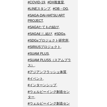
#COVID-19
,
#DX推進室
,
#LINEスタンプ
,
#OB・OG
,
#SAGA-DAI-HATSU ART
PROJECT
,
#SAGAたてもの結び
,
#SAGAむし結び
,
#SDGs
,
#SDGsプロジェクト研究所
,
#SIRIUSプロジェクト
,
#SUAM PLUS
,
#SUAM PLUSS（スアムプラ
ス）
,
#アジアンフラッシュ体質
,
#イベント
,
#インターンシップ
,
#ウェルビーイング創造セン
ター
,
#ウェルビーイング創造セン