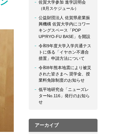
ン
佐賀大学参加 進学説明会
（8月スケジュール）
公益財団法人 佐賀県産業振
興機構 佐賀大学内にコワー
キングスペース「POP
UP!RYO-FU BASE」を開設
令和9年度大学入学共通テス
トに係る「イヤホン不適合
措置」申請方法について
令和8年熊本地震により被災
された皆さまへ 奨学金、授
業料免除制度のお知らせ
低平地研究会「ニューズレ
ターNo.116」発行のお知ら
せ
アーカイブ