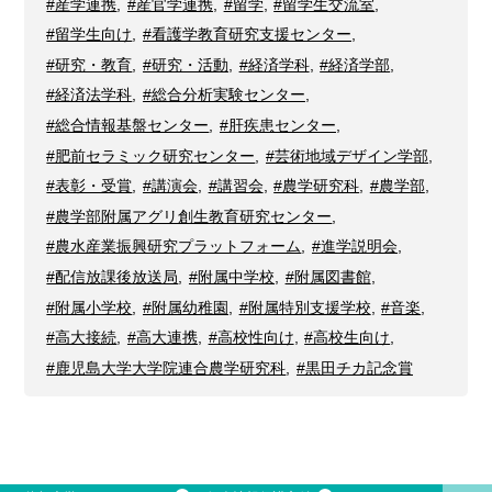
#産学連携
,
#産官学連携
,
#留学
,
#留学生交流室
,
#留学生向け
,
#看護学教育研究支援センター
,
#研究・教育
,
#研究・活動
,
#経済学科
,
#経済学部
,
#経済法学科
,
#総合分析実験センター
,
#総合情報基盤センター
,
#肝疾患センター
,
#肥前セラミック研究センター
,
#芸術地域デザイン学部
,
#表彰・受賞
,
#講演会
,
#講習会
,
#農学研究科
,
#農学部
,
#農学部附属アグリ創生教育研究センター
,
#農水産業振興研究プラットフォーム
,
#進学説明会
,
#配信放課後放送局
,
#附属中学校
,
#附属図書館
,
#附属小学校
,
#附属幼稚園
,
#附属特別支援学校
,
#音楽
,
#高大接続
,
#高大連携
,
#高校性向け
,
#高校生向け
,
#鹿児島大学大学院連合農学研究科
,
#黒田チカ記念賞