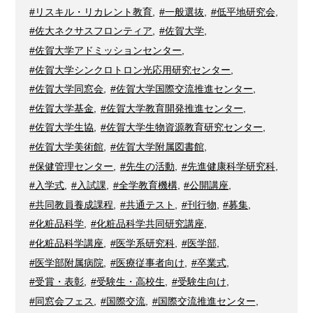
#リスキル・リカレント教育
,
#一般選抜
,
#低平地研究会
,
#佐大ネクサスフロンティア
,
#佐賀大学
,
#佐賀大学アドミッションセンター
,
#佐賀大学シンクロトロン光応用研究センター
,
#佐賀大学同窓会
,
#佐賀大学国際交流推進センター
,
#佐賀大学基金
,
#佐賀大学教育開発推進センター
,
#佐賀大学生協
,
#佐賀大学生物資源教育研究センター
,
#佐賀大学美術館
,
#佐賀大学附属図書館
,
#保健管理センター
,
#先生の活動
,
#先進健康科学研究科
,
#入学式
,
#入試課
,
#全学教育機構
,
#公開講座
,
#共同教員養成課程
,
#共通テスト
,
#刊行物
,
#募集
,
#化粧品科学
,
#化粧品科学共同研究講座
,
#化粧品科学講座
,
#医学系研究科
,
#医学部
,
#医学部附属病院
,
#医療従事者向け
,
#卒業式
,
#受賞・表彰
,
#受験生・高校生
,
#受験生向け
,
#同窓会フェス
,
#国際交流
,
#国際交流推進センター
,