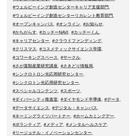
#ウェルビーイング創造センターキャリア支援部門
,
#ウェルビーイング創造センターリカレント教育部門
,
#オープンキャンパス
,
#オンライン
,
#お知らせ
,
#かちがらす
,
#カッチーNAVI
,
#カッチーくん
,
#キャリアセンター
,
#クラウドファンディング
,
#クリスマス
,
#コスメティックサイエンス学環
,
#コワーキングスペース
,
#サークル
,
#さが藻類産業研究講座
,
#さきどり情報局
,
#シンクロトロン光応用研究センター
,
#シンクロトン光応用研究センター
,
#スペシャルコンテンツ
,
#スポーツ
,
#ダイバーシティ推進室
,
#ダイヤモンド半導体
,
#データ
,
#データサイエンス
,
#デジタル・キャンパス
,
#ネーミングライツパートナー
,
#ホームカミングデー
,
#ボランティア
,
#メディア
,
#メンタルヘルスケア
,
#リージョナル・イノベーションセンター
,