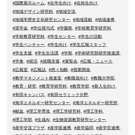
#国際展示ルーム
,
#在学生向け
,
#在校生向け
,
#地域デザイン研究科
,
#地域交流
,
#地域学歴史文化研究センター
,
#地域貢献
,
#地域連携
,
#奨学金
,
#学位授与式
,
#学園祭
,
#学校教育学研究科
,
#学校教育研究科
,
#学生センター
,
#学生の活動
,
#学生ベンチャー
,
#学生向け
,
#学生広報スタッフ
,
#学生支援
,
#学生生活課
,
#学祭
,
#学術研究部研究推進課
,
#学食
,
#就活
,
#就職支援
,
#展覧会
,
#広報・ニュース
,
#広報室
,
#広報誌
,
#悠々知酔
,
#授業開放
,
#教学マネジメント推進室
,
#教職員向け
,
#教職大学院
,
#教育・研究
,
#教育学研究科
,
#教育学部
,
#新入生向け
,
#有田キャンパス
,
#有田セラミック分野
,
#海洋エネルギー研究センター
,
#海洋エネルギー研究所
,
#献血
,
#理工学専攻
,
#理工学研究科
,
#理工学科
,
#理工学部
,
#生成AI
,
#生物資源教育研究センター
,
#産学交流プラザ
,
#産学医連携
,
#産学協同
,
#産学官連携
,