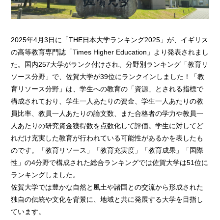
2025年4月3日に「THE日本大学ランキング2025」が、イギリス
の高等教育専門誌「Times Higher Education」より発表されまし
た。国内257大学がランク付けされ、分野別ランキング「教育リ
ソース分野」で、佐賀大学が39位にランクインしました！「教
育リソース分野」は、学生への教育の「資源」とされる指標で
構成されており、学生一人あたりの資金、学生一人あたりの教
員比率、教員一人あたりの論文数、また合格者の学力や教員一
人あたりの研究資金獲得数を点数化して評価。学生に対してど
れだけ充実した教育が行われている可能性があるかを表したも
のです。「教育リソース」「教育充実度」「教育成果」「国際
性」の4分野で構成された総合ランキングでは佐賀大学は51位に
ランキングしました。
佐賀大学では豊かな自然と風土や諸国との交流から形成された
独自の伝統や文化を背景に、地域と共に発展する大学を目指し
ています。