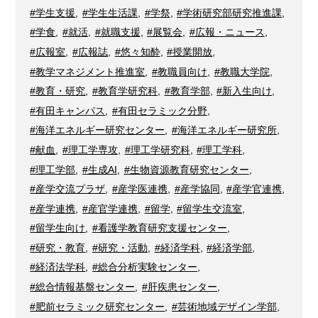
#学生支援
,
#学生生活課
,
#学祭
,
#学術研究部研究推進課
,
#学食
,
#就活
,
#就職支援
,
#展覧会
,
#広報・ニュース
,
#広報室
,
#広報誌
,
#悠々知酔
,
#授業開放
,
#教学マネジメント推進室
,
#教職員向け
,
#教職大学院
,
#教育・研究
,
#教育学研究科
,
#教育学部
,
#新入生向け
,
#有田キャンパス
,
#有田セラミック分野
,
#海洋エネルギー研究センター
,
#海洋エネルギー研究所
,
#献血
,
#理工学専攻
,
#理工学研究科
,
#理工学科
,
#理工学部
,
#生成AI
,
#生物資源教育研究センター
,
#産学交流プラザ
,
#産学医連携
,
#産学協同
,
#産学官連携
,
#産学連携
,
#産官学連携
,
#留学
,
#留学生交流室
,
#留学生向け
,
#看護学教育研究支援センター
,
#研究・教育
,
#研究・活動
,
#経済学科
,
#経済学部
,
#経済法学科
,
#総合分析実験センター
,
#総合情報基盤センター
,
#肝疾患センター
,
#肥前セラミック研究センター
,
#芸術地域デザイン学部
,