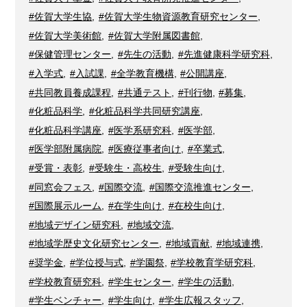
#佐賀大学生協
,
#佐賀大学生物資源教育研究センター
,
#佐賀大学美術館
,
#佐賀大学附属図書館
,
#保健管理センター
,
#先生の活動
,
#先進健康科学研究科
,
#入学式
,
#入試課
,
#全学教育機構
,
#公開講座
,
#共同教員養成課程
,
#共通テスト
,
#刊行物
,
#募集
,
#化粧品科学
,
#化粧品科学共同研究講座
,
#化粧品科学講座
,
#医学系研究科
,
#医学部
,
#医学部附属病院
,
#医療従事者向け
,
#卒業式
,
#受賞・表彰
,
#受験生・高校生
,
#受験生向け
,
#同窓会フェス
,
#国際交流
,
#国際交流推進センター
,
#国際展示ルーム
,
#在学生向け
,
#在校生向け
,
#地域デザイン研究科
,
#地域交流
,
#地域学歴史文化研究センター
,
#地域貢献
,
#地域連携
,
#奨学金
,
#学位授与式
,
#学園祭
,
#学校教育学研究科
,
#学校教育研究科
,
#学生センター
,
#学生の活動
,
#学生ベンチャー
,
#学生向け
,
#学生広報スタッフ
,