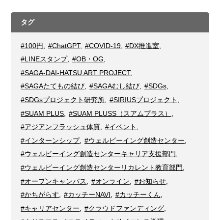
タグ
#100円
,
#ChatGPT
,
#COVID-19
,
#DX推進室
,
#LINEスタンプ
,
#OB・OG
,
#SAGA-DAI-HATSU ART PROJECT
,
#SAGAたてもの結び
,
#SAGAむし結び
,
#SDGs
,
#SDGsプロジェクト研究所
,
#SIRIUSプロジェクト
,
#SUAM PLUS
,
#SUAM PLUSS（スアムプラス）
,
#アジアンフラッシュ体質
,
#イベント
,
#インターンシップ
,
#ウェルビーイング創造センター
,
#ウェルビーイング創造センターキャリア支援部門
,
#ウェルビーイング創造センターリカレント教育部門
,
#オープンキャンパス
,
#オンライン
,
#お知らせ
,
#かちがらす
,
#カッチーNAVI
,
#カッチーくん
,
#キャリアセンター
,
#クラウドファンディング
,