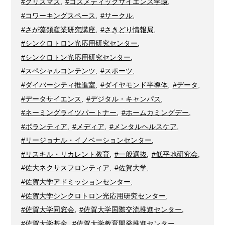
#クリスマス
,
#コスメティックサイエンス学環
,
#コワーキングスペース
,
#サークル
,
#さが藻類産業研究講座
,
#さきどり情報局
,
#シンクロトロン光応用研究センター
,
#シンクロトン光応用研究センター
,
#スペシャルコンテンツ
,
#スポーツ
,
#ダイバーシティ推進室
,
#ダイヤモンド半導体
,
#データ
,
#データサイエンス
,
#デジタル・キャンパス
,
#ネーミングライツパートナー
,
#ホームカミングデー
,
#ボランティア
,
#メディア
,
#メンタルヘルスケア
,
#リージョナル・イノベーションセンター
,
#リスキル・リカレント教育
,
#一般選抜
,
#低平地研究会
,
#佐大ネクサスフロンティア
,
#佐賀大学
,
#佐賀大学アドミッションセンター
,
#佐賀大学シンクロトロン光応用研究センター
,
#佐賀大学同窓会
,
#佐賀大学国際交流推進センター
,
#佐賀大学基金
,
#佐賀大学教育開発推進センター
,