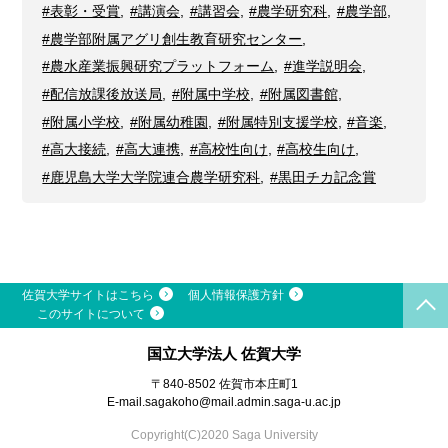
#表彰・受賞
,
#講演会
,
#講習会
,
#農学研究科
,
#農学部
,
#農学部附属アグリ創生教育研究センター
,
#農水産業振興研究プラットフォーム
,
#進学説明会
,
#配信放課後放送局
,
#附属中学校
,
#附属図書館
,
#附属小学校
,
#附属幼稚園
,
#附属特別支援学校
,
#音楽
,
#高大接続
,
#高大連携
,
#高校性向け
,
#高校生向け
,
#鹿児島大学大学院連合農学研究科
,
#黒田チカ記念賞
佐賀大学サイトはこちら
個人情報保護方針
このサイトについて
国立大学法人 佐賀大学
〒840-8502 佐賀市本庄町1
E-mail.
sagakoho@mail.admin.saga-u.ac.jp
Copyright(C)2020 Saga University