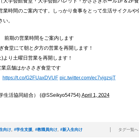
大学会館食堂・大学会館パレット・かささぎホール1F＆2F食
営業時間のご案内です。しっかり食事をとって生活サイクルや
さい。
年度 前期の営業時間をご案内します
さぎ食堂にて朝と夕方の営業を再開します！
(土)より土曜日営業を再開します！
業店舗はかささぎ食堂です
！
https://t.co/G2FUaxDVUF
pic.twitter.com/ec7vjgzsjT
活協同組合） (@SSeikyo54754)
April 1, 2024
生向け
,
#学生支援
,
#教職員向け
,
#新入生向け
タグ一覧