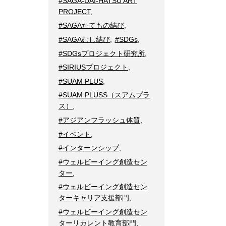
#SAGA-DAI-HATSU ART
PROJECT
,
#SAGAたてもの結び
,
#SAGAむし結び
,
#SDGs
,
#SDGsプロジェクト研究所
,
#SIRIUSプロジェクト
,
#SUAM PLUS
,
#SUAM PLUSS（スアムプラ
ス）
,
#アジアンフラッシュ体質
,
#イベント
,
#インターンシップ
,
#ウェルビーイング創造セン
ター
,
#ウェルビーイング創造セン
ターキャリア支援部門
,
#ウェルビーイング創造セン
ターリカレント教育部門
,