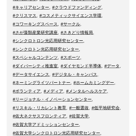
#キャリアセンター
,
#クラウドファンディング
,
#クリスマス
,
#コスメティックサイエンス学環
,
#コワーキングスペース
,
#サークル
,
#さが藻類産業研究講座
,
#さきどり情報局
,
#シンクロトロン光応用研究センター
,
#シンクロトン光応用研究センター
,
#スペシャルコンテンツ
,
#スポーツ
,
#ダイバーシティ推進室
,
#ダイヤモンド半導体
,
#データ
,
#データサイエンス
,
#デジタル・キャンパス
,
#ネーミングライツパートナー
,
#ホームカミングデー
,
#ボランティア
,
#メディア
,
#メンタルヘルスケア
,
#リージョナル・イノベーションセンター
,
#リスキル・リカレント教育
,
#一般選抜
,
#低平地研究会
,
#佐大ネクサスフロンティア
,
#佐賀大学
,
#佐賀大学アドミッションセンター
,
#佐賀大学シンクロトロン光応用研究センター
,