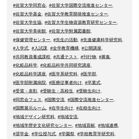
#佐賀大学同窓会
,
#佐賀大学国際交流推進センター
,
#佐賀大学基金
,
#佐賀大学教育開発推進センター
,
#佐賀大学生協
,
#佐賀大学生物資源教育研究センター
,
#佐賀大学美術館
,
#佐賀大学附属図書館
,
#保健管理センター
,
#先生の活動
,
#先進健康科学研究科
,
#入学式
,
#入試課
,
#全学教育機構
,
#公開講座
,
#共同教員養成課程
,
#共通テスト
,
#刊行物
,
#募集
,
#化粧品科学
,
#化粧品科学共同研究講座
,
#化粧品科学講座
,
#医学系研究科
,
#医学部
,
#医学部附属病院
,
#医療従事者向け
,
#卒業式
,
#受賞・表彰
,
#受験生・高校生
,
#受験生向け
,
#同窓会フェス
,
#国際交流
,
#国際交流推進センター
,
#国際展示ルーム
,
#在学生向け
,
#在校生向け
,
#地域デザイン研究科
,
#地域交流
,
#地域学歴史文化研究センター
,
#地域貢献
,
#地域連携
,
#奨学金
,
#学位授与式
,
#学園祭
,
#学校教育学研究科
,