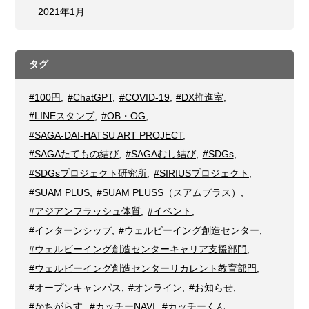
2021年1月
タグ
#100円
,
#ChatGPT
,
#COVID-19
,
#DX推進室
,
#LINEスタンプ
,
#OB・OG
,
#SAGA-DAI-HATSU ART PROJECT
,
#SAGAたてもの結び
,
#SAGAむし結び
,
#SDGs
,
#SDGsプロジェクト研究所
,
#SIRIUSプロジェクト
,
#SUAM PLUS
,
#SUAM PLUSS（スアムプラス）
,
#アジアンフラッシュ体質
,
#イベント
,
#インターンシップ
,
#ウェルビーイング創造センター
,
#ウェルビーイング創造センターキャリア支援部門
,
#ウェルビーイング創造センターリカレント教育部門
,
#オープンキャンパス
,
#オンライン
,
#お知らせ
,
#かちがらす
,
#カッチーNAVI
,
#カッチーくん
,