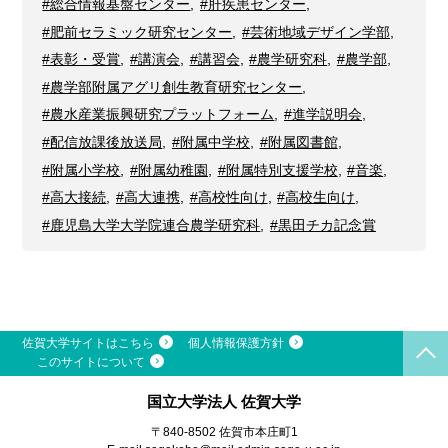
#総合情報基盤センター
,
#肝疾患センター
,
#肥前セラミック研究センター
,
#芸術地域デザイン学部
,
#表彰・受賞
,
#講演会
,
#講習会
,
#農学研究科
,
#農学部
,
#農学部附属アグリ創生教育研究センター
,
#農水産業振興研究プラットフォーム
,
#進学説明会
,
#配信放課後放送局
,
#附属中学校
,
#附属図書館
,
#附属小学校
,
#附属幼稚園
,
#附属特別支援学校
,
#音楽
,
#高大接続
,
#高大連携
,
#高校性向け
,
#高校生向け
,
#鹿児島大学大学院連合農学研究科
,
#黒田チカ記念賞
佐賀大学サイトはこちら
個人情報保護方針
このサイトについて
国立大学法人 佐賀大学
〒840-8502 佐賀市本庄町1