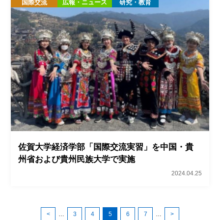
国際交流
広報・ニュース
研究・教育
佐賀大学経済学部「国際交流実習」を中国・貴
州省および貴州民族大学で実施
2024.04.25
<
…
3
4
5
6
7
…
>