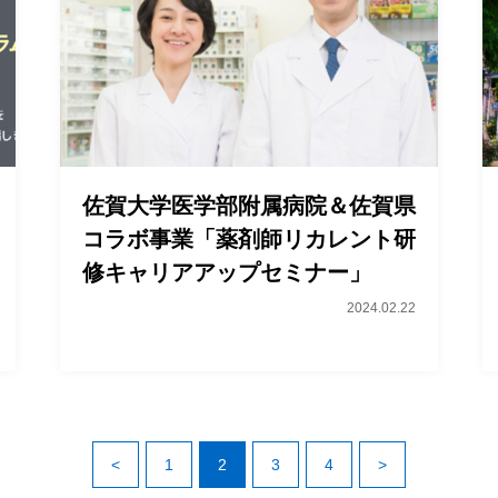
佐賀大学医学部附属病院＆佐賀県
コラボ事業「薬剤師リカレント研
修キャリアアップセミナー」
2024.02.22
<
1
2
3
4
>